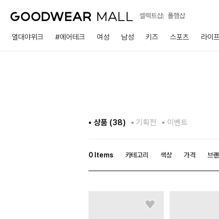
셀렉트샵
폴햄샵
열대야위크
#에어테크
여성
남성
키즈
스포츠
라이
상품 (
38
)
기획전
이벤트
0
Items
카테고리
색상
가격
브