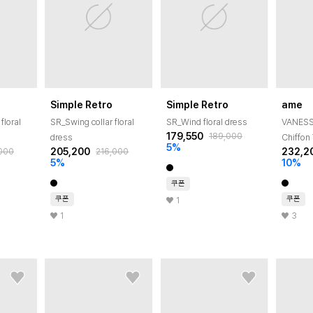
Simple Retro
Simple Retro
ame
floral
SR_Swing collar floral
SR_Wind floral dress
VANESS
179,550
189,000
dress
Chiffon
5
%
205,200
232,2
000
216,000
Dress_B
5
%
10
%
쿠폰
쿠폰
쿠폰
1
1
3