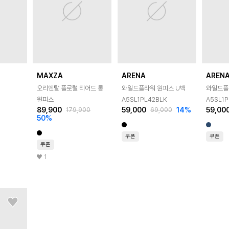
MAXZA
ARENA
AREN
오리엔탈 플로럴 티어드 롱
와일드플라워 원피스 U백
와일드플
원피스
A5SL1PL42BLK
A5SL1
89,900
59,000
14
%
59,00
179,900
69,000
50
%
쿠폰
쿠폰
쿠폰
1