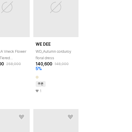
WE DEE
A Vneck Flower
WD_Autumn corduroy
 Tiered
floral dress
00
140,600
258,000
148,000
lack
5
%
쿠폰
1