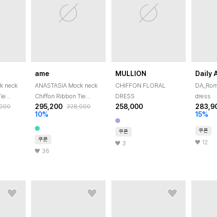
ame
MULLION
Daily 
k neck
ANASTASIA Mock neck
CHIFFON FLORAL
DA_Roma
Tie
Chiffon Ribbon Tie
DRESS
dress
295,200
258,000
283,9
,000
328,000
ory
Flared Dress_Mint
10
%
15
%
Flower
쿠폰
쿠폰
쿠폰
12
3
36