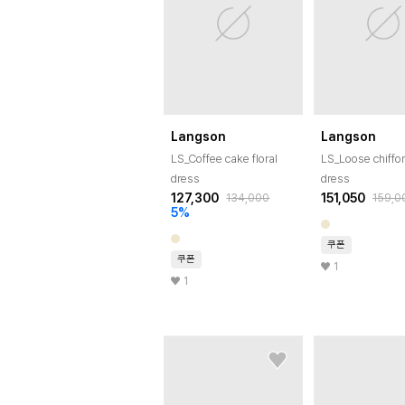
Langson
Langson
LS_Coffee cake floral
LS_Loose chiffon
dress
dress
127,300
151,050
134,000
159,0
5
%
쿠폰
쿠폰
1
1