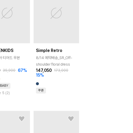
ENKIDS
Simple Retro
아 티어드 우븐
8/14 예약배송_SR_Off-
shoulder floral dress
0
67
%
147,050
39,900
173,000
15
%
BABY
쿠폰
5 (2)