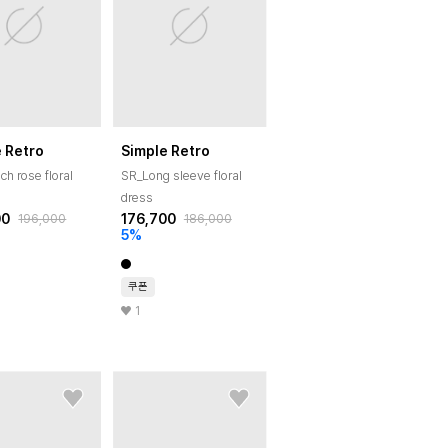
 Retro
Simple Retro
ch rose floral
SR_Long sleeve floral
dress
00
176,700
196,000
186,000
5
%
쿠폰
1