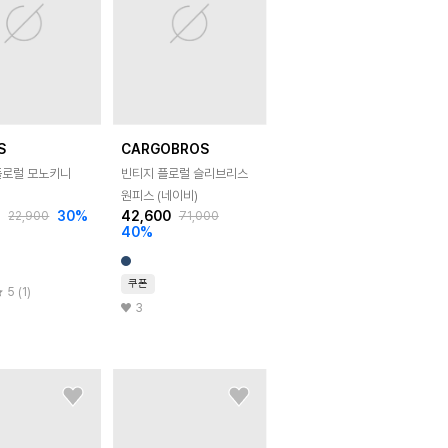
S
CARGOBROS
플로럴 모노키니
빈티지 플로럴 슬리브리스
원피스 (네이비)
0
30
%
42,600
22,900
71,000
40
%
쿠폰
5 (1)
3