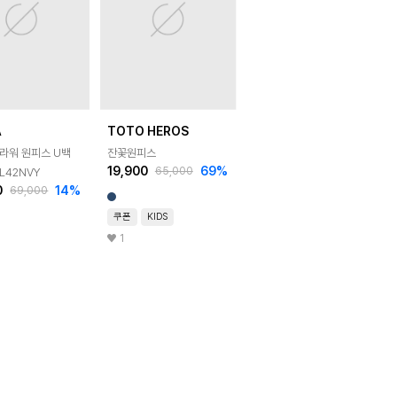
A
TOTO HEROS
라워 원피스 U백
잔꽃원피스
19,900
69
%
65,000
PL42NVY
0
14
%
69,000
쿠폰
KIDS
1