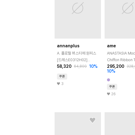
annanplus
ame
A. 플로럴 뷔스티에 원피스
ANASTASIA Moc
[드레스E0312H02]
Chiffon Ribbon 
58,320
10
%
295,200
64,800
328
빅사이즈
Flared Dress_Iv
10
%
Flower
쿠폰
3
쿠폰
26