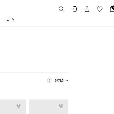
트
굿TV
인기순