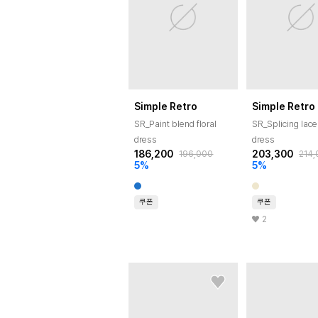
Simple Retro
Simple Retro
SR_Paint blend floral
SR_Splicing lace 
dress
dress
186,200
203,300
196,000
214,
5
%
5
%
쿠폰
쿠폰
2