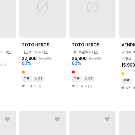
TOTO HEROS
TOTO HEROS
VENDI
 티어드
레드플라워원피스
레이플로럴원피스
말리부 
22,800
26,800
57,000
67,000
수영복
60
%
60
%
15,90
900
쿠폰
KIDS
쿠폰
KIDS
쿠폰
1
5 (1)
2
5 (1)
45