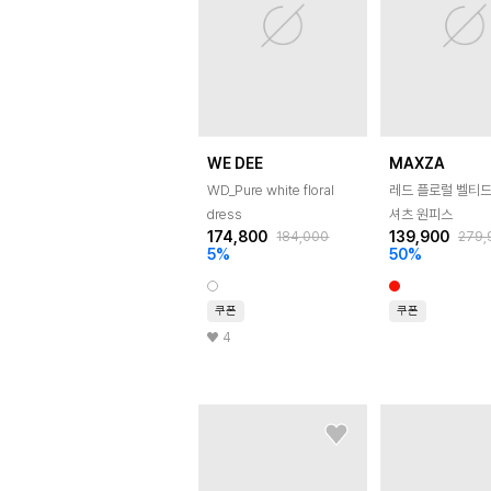
WE DEE
MAXZA
WD_Pure white floral
레드 플로럴 벨티드
dress
셔츠 원피스
174,800
139,900
184,000
279,
5
%
50
%
쿠폰
쿠폰
4