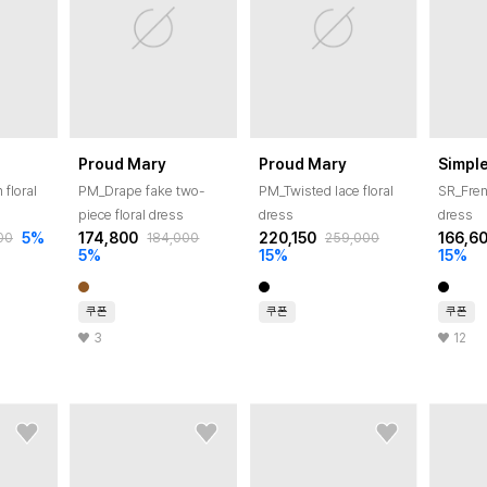
Proud Mary
Proud Mary
Simple
 floral
PM_Drape fake two-
PM_Twisted lace floral
SR_Fren
piece floral dress
dress
dress
5
%
174,800
220,150
166,6
00
184,000
259,000
5
%
15
%
15
%
쿠폰
쿠폰
쿠폰
3
12