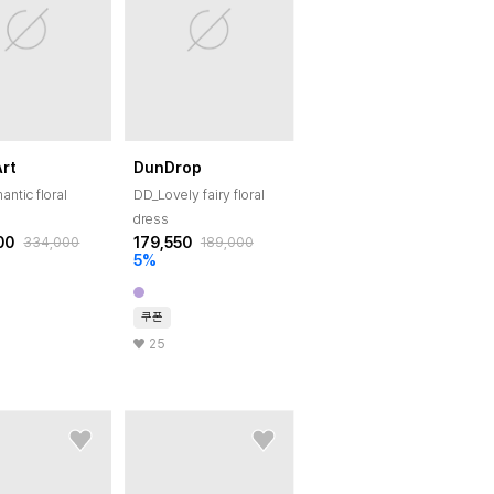
Art
DunDrop
ntic floral
DD_Lovely fairy floral
dress
00
179,550
334,000
189,000
5
%
쿠폰
25