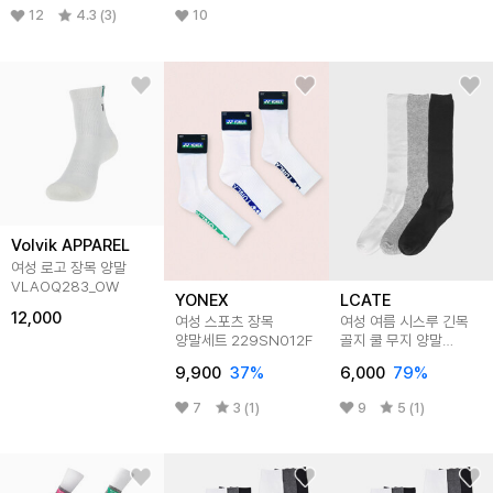
12
4.3 (3)
10
Volvik APPAREL
여성 로고 장목 양말
VLAOQ283_OW
YONEX
LCATE
12,000
여성 스포츠 장목
여성 여름 시스루 긴목
양말세트 229SN012F
골지 쿨 무지 양말
LDSC010
9,900
37
%
6,000
79
%
7
3 (1)
9
5 (1)