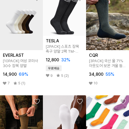
TESLA
[2PACK] 스포츠 장목
축구 양말 2팩 TM-
EVERLAST
CQR
MZS701
12,800
32
%
[10PACK] 여성 코마사
[3PACK] 국산 울 71%
30수 장목 양말
아웃도어 보온 겨울 등산
무료배송
장목양말
14,900
69
%
34,800
55
%
9
5 (2)
7
5 (1)
10