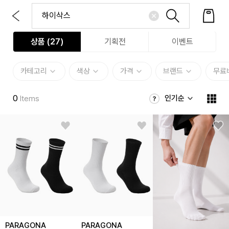
상품 (
27
)
기획전
이벤트
카테고리
색상
가격
브랜드
무료
0
인기순
Items
PARAGONA
PARAGONA