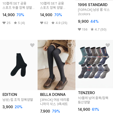
10켤레 SET 공용
10켤레 SET 공용
1996 STANDARD
스포츠 두줄 장목 양말
스포츠 장목 양말
[10PACK] 남성 롱 삭스
U25LS102
U25LS101
2colors
14,900
70
%
14,900
70
%
9,900
44
%
25
5 (4)
62
4.9 (25)
156
4.7 (50)
TENZERO
EDITION
BELLA DONNA
10켤레 남여 중목/장목
남성) 립 조직 장목양말
[3PACK] 여성 테리롱
등산양말
니하이 삭스 3족세트
3,900
20
%
14,900
61
%
7,900
79
%