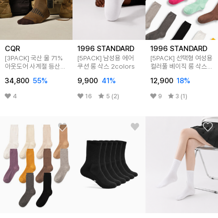
CQR
1996 STANDARD
1996 STANDARD
[3PACK] 국산 울 71%
[5PACK] 남성용 에어
[5PACK] 선택형 여성용
아웃도어 사계절 등산
쿠션 롱 삭스 2colors
컬러풀 베이직 롱 삭스
장목양말
15colors
34,800
55
%
9,900
41
%
12,900
18
%
4
16
5 (2)
9
3 (1)