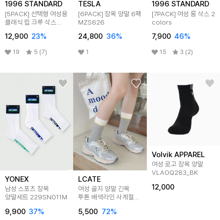
1996 STANDARD
TESLA
1996 STANDARD
[5PACK] 선택형 여성용
[6PACK] 장목 양말 6팩
[7PACK] 여성 롱 삭스 2
클래식 립 크루 삭스
MZS626
colors
10colors
12,900
23
%
24,800
36
%
7,900
46
%
19
5 (7)
1
15
3 (2)
Volvik APPAREL
여성 로고 장목 양말
VLAOQ283_BK
YONEX
LCATE
12,000
남성 스포츠 장목
여성 골지 양말 긴목
양말세트 229SN011M
투톤 배색라인 사계절
장목 양말 LDSC009
9,900
37
%
5,500
72
%