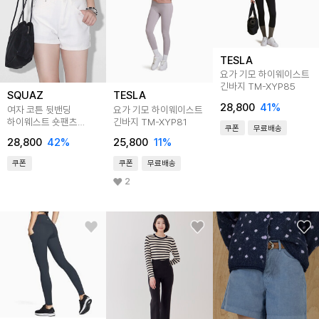
TESLA
요가 기모 하이웨이스트
긴바지 TM-XYP85
SQUAZ
TESLA
28,800
41
%
여자 코튼 뒷밴딩
요가 기모 하이웨이스트
하이웨스트 숏팬츠
긴바지 TM-XYP81
쿠폰
무료배송
SADEP001
28,800
42
%
25,800
11
%
쿠폰
쿠폰
무료배송
2