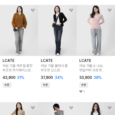
LCATE
LCATE
LCATE
여성 가을 캐주얼 롱핏
여성 가을 클래식 롱
여성 겨울 S~2XL
부츠컷 하이웨이스트
부츠컷 난스판
뱃살커버 코르셋
데님 팬츠 LOLTP004
하이웨이스트 데님 팬츠
하이웨이스트 특양면
43,800
31
%
37,800
34
%
33,800
38
%
LPP044
와이드 트레이닝 팬츠
LOLTP005
쿠폰
쿠폰
쿠폰
1