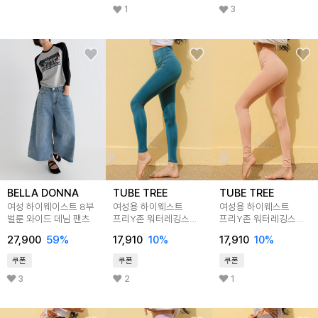
1
3
BELLA DONNA
TUBE TREE
TUBE TREE
여성 하이웨이스트 8부
여성용 하이웨스트
여성용 하이웨스트
벌룬 와이드 데님 팬츠
프리Y존 워터레깅스
프리Y존 워터레깅스
B505
B505
27,900
59
%
17,910
10
%
17,910
10
%
쿠폰
쿠폰
쿠폰
3
2
1