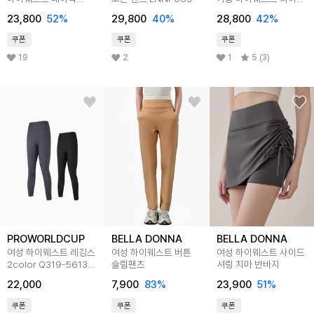
정장팬츠 LPAP053
워싱 밴딩 데님 팬츠
23,800
52
%
29,800
40
%
28,800
42
%
SSIP015
쿠폰
쿠폰
쿠폰
19
2
1
5 (3)
PROWORLDCUP
BELLA DONNA
BELLA DONNA
여성 하이웨스트 레깅스
여성 하이웨스트 버튼
여성 하이웨스트 사이드
2color Q319-5613-
슬림팬츠
셔링 치마 반바지
14
22,000
7,900
83
%
23,900
51
%
쿠폰
쿠폰
쿠폰