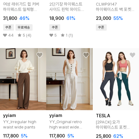
여성 래쉬가드 힙 커버
2단기장 하이웨스트
CLWP9147
하이웨스트 일체형
사이드 핀턱 와이드
하이웨이스트 백 포켓
스포츠 워터레깅스
스웻팬츠
레깅스
31,800
46
%
18,900
61
%
23,000
55
%
쿠폰
무료배송
쿠폰
쿠폰
44
5 (4)
5
1 (1)
yyiam
yyiam
TESLA
YY_Irregular high
YY_Original retro
[2PACK] 요가
waist wide pants
high waist wide
하이웨이스트 포켓
pants
긴바지 2팩
117,800
5
%
117,800
5
%
25,800
62
%