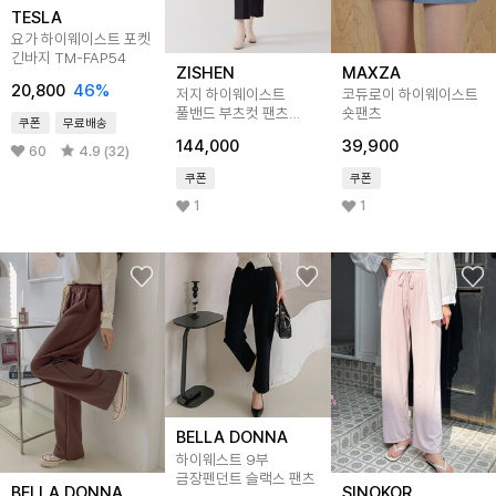
TESLA
요가 하이웨이스트 포켓
긴바지 TM-FAP54
ZISHEN
MAXZA
20,800
46
%
저지 하이웨이스트
코듀로이 하이웨이스트
풀밴드 부츠컷 팬츠
숏팬츠
쿠폰
무료배송
LFPTP201_BK
144,000
39,900
60
4.9 (32)
쿠폰
쿠폰
1
1
BELLA DONNA
하이웨스트 9부
금장펜던트 슬랙스 팬츠
BELLA DONNA
SINOKOR