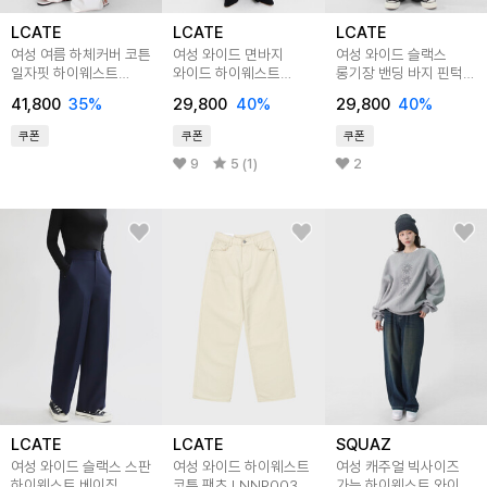
LCATE
LCATE
LCATE
여성 여름 하체커버 코튼
여성 와이드 면바지
여성 와이드 슬랙스
일자핏 하이웨스트
와이드 하이웨스트
롱기장 밴딩 바지 핀턱
와이드 팬츠
베이직 코튼팬츠
하이웨스트 정장팬츠
41,800
35
%
29,800
40
%
29,800
40
%
LJWAP001
LPAP060
LZD006
쿠폰
쿠폰
쿠폰
9
5 (1)
2
LCATE
LCATE
SQUAZ
여성 와이드 슬랙스 스판
여성 와이드 하이웨스트
여성 캐주얼 빅사이즈
하이웨스트 베이직
코튼 팬츠 LNNP003
가능 하이웨스트 와이드