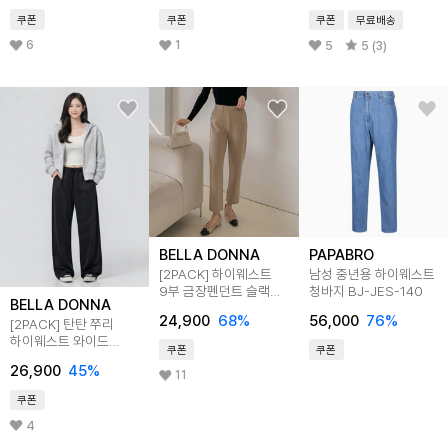
쿠폰
쿠폰
쿠폰
무료배송
6
1
5
5 (3)
BELLA DONNA
PAPABRO
[2PACK] 하이웨스트
남성 중년용 하이웨스트
9부 금장펜던트 슬랙스
청바지 BJ-JES-140
BELLA DONNA
팬츠
24,900
68
%
56,000
76
%
[2PACK] 탄탄 쭈리
하이웨스트 와이드
쿠폰
쿠폰
스웨트 팬츠
26,900
45
%
11
쿠폰
4