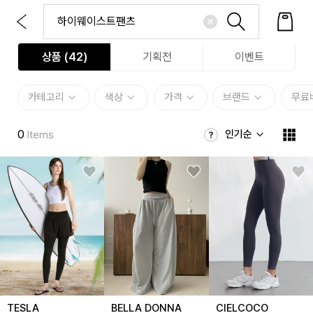
상품 (
42
)
기획전
이벤트
카테고리
색상
가격
브랜드
무료
0
인기순
Items
TESLA
BELLA DONNA
CIELCOCO