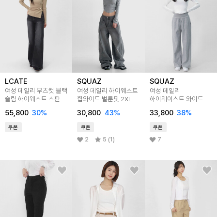
LCATE
SQUAZ
SQUAZ
여성 데일리 부츠컷 블랙
여성 데일리 하이웨스트
여성 데일리
슬림 하이웨스트 스판
힙와이드 벌룬핏 2XL
하이웨이스트 와이드
데님 팬츠 LIN079
빅사이즈 데님 팬츠
트레이닝팬츠
55,800
30
%
30,800
43
%
33,800
38
%
SRTP003
SOLTP004
쿠폰
쿠폰
쿠폰
2
5 (1)
7