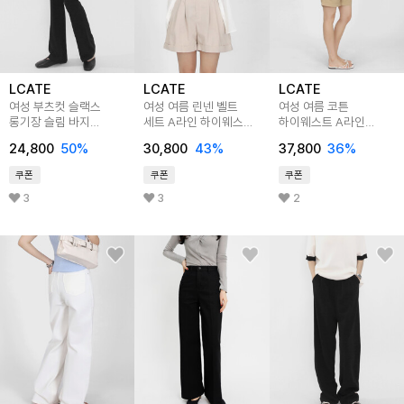
LCATE
LCATE
LCATE
여성 부츠컷 슬랙스
여성 여름 린넨 벨트
여성 여름 코튼
롱기장 슬림 바지
세트 A라인 하이웨스트
하이웨스트 A라인
하이웨스트 정장 팬츠
하프팬츠 LADEP001
베이직 하프팬츠
24,800
50
%
30,800
43
%
37,800
36
%
LZD007
LPP049
쿠폰
쿠폰
쿠폰
3
3
2