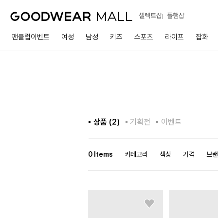
셀렉트샵
폴햄샵
팬클럽이벤트
여성
남성
키즈
스포츠
라이프
잡화
상품 (
2
)
기획전
이벤트
0
Items
카테고리
색상
가격
브