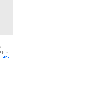
클
스니커즈
60
%