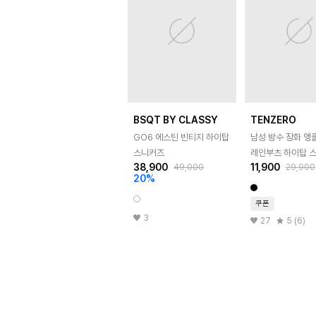
BSQT BY CLASSY
TENZERO
GO6 에스틴 빈티지 하이탑
남성 방수 장화 앵
스니커즈
레인부츠 하이탑 
38,900
11,900
49,000
29,900
20
%
쿠폰
3
27
5 (6)