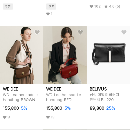
102
4.6 (5)
쿠폰
쿠폰
1
WE DEE
WE DEE
BELIVUS
WD_Leather saddle
WD_Leather saddle
남성 데일리 클러치
handbag_BROWN
handbag_RED
핸드백 BJI220
155,800
5
%
155,800
5
%
89,800
25
%
8
13