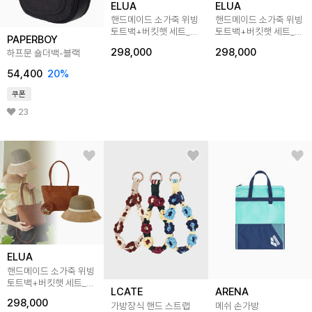
ELUA
ELUA
핸드메이드 소가죽 위빙
핸드메이드 소가죽 위빙
토트백+버킷햇 세트_
토트백+버킷햇 세트_
PAPERBOY
블랙
아이보리
298,000
298,000
하프문 숄더백-블랙
54,400
20
%
쿠폰
23
ELUA
핸드메이드 소가죽 위빙
토트백+버킷햇 세트_
LCATE
ARENA
탄브라운
298,000
가방장식 핸드 스트랩
메쉬 손가방