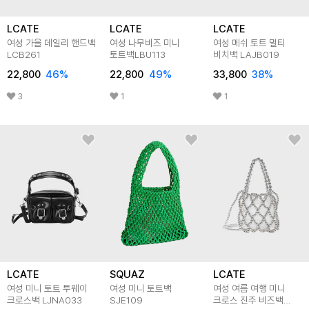
LCATE
LCATE
LCATE
여성 가을 데일리 핸드백
여성 나무비즈 미니
여성 메쉬 토트 멀티
LCB261
토트백LBU113
비치백 LAJB019
22,800
46
%
22,800
49
%
33,800
38
%
3
1
1
LCATE
SQUAZ
LCATE
여성 미니 토트 투웨이
여성 미니 토트백
여성 여름 여행 미니
크로스백 LJNA033
SJE109
크로스 진주 비즈백