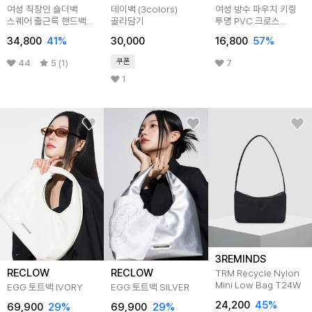
여성 직장인 숄더백
데이백 (3colors)
여성 방수 파우치 키링
스퀘어 출근룩 핸드백
골라담기
투명 PVC 크로스
LRE037
비치백 LAJB020
34,800
41
%
30,000
16,800
57
%
쿠폰
44
5 (1)
7
1
3REMINDS
RECLOW
RECLOW
TRM Recycle Nylon
Mini Low Bag T24W
EGG 토트백 IVORY
EGG 토트백 SILVER
24,200
45
%
69,900
29
%
69,900
29
%