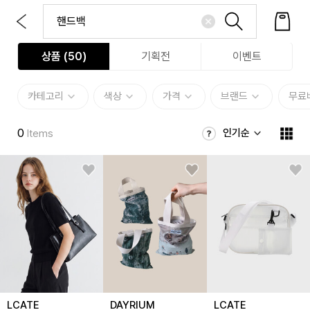
상품 (
50
)
기획전
이벤트
카테고리
색상
가격
브랜드
무료
0
인기순
Items
LCATE
DAYRIUM
LCATE