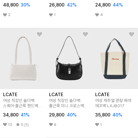
LBU112
48,800
30
%
26,800
42
%
24,800
44
%
2
1
4
LCATE
LCATE
LCATE
여성 직장인 숄더백
여성 직장인 숄더백
여성 캐주얼 경량 배색
스퀘어 출근룩 핸드백
출근룩 미니 크로스백
에코백 LAJB017
LRE041
핸드백 LRE040
34,800
41
%
29,800
40
%
35,800
40
%
13
5 (1)
6
1