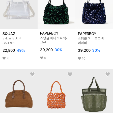
PAPERBOY
SQUAZ
PAPERBOY
스팽글 미니 토트백-
바캉스 비치백
스팽글 미니 토트백-
그린
SAJB011
네이비
39,200
30
%
22,800
49
%
39,200
30
%
5
4
10