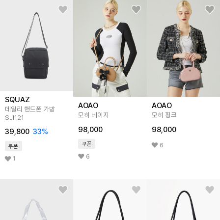
SQUAZ
AOAO
AOAO
데일리 핸드폰 가방
모히 베이지
모히 핑크
SJI121
98,000
98,000
39,800
33
%
쿠폰
6
쿠폰
6
1