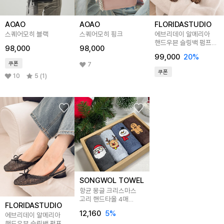
AOAO
AOAO
FLORIDASTUDIO
스퀘어모히 블랙
스퀘어모히 핑크
에브리데이 알메리아
핸드우븐 슬링백 펌프스
98,000
98,000
모카 ED2652
99,000
20
%
쿠폰
7
쿠폰
10
5 (1)
SONGWOL TOWEL
항균 몽글 크리스마스
고리 핸드타올 4매
FLORIDASTUDIO
기프트세트(쇼핑백)
12,160
5
%
에브리데이 알메리아
핸드우븐 슬링백 펌프스