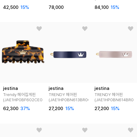
(JAE1HP7AS294BR000)
(JAE1HP6B3870CEBR0)
42,500
15
%
78,000
84,100
15
%
jestina
jestina
jestina
Trendy 헤어집게핀
TRENDY 헤어핀
TRENDY 헤어핀
(JAE1HP0BF602CE000)
(JAE1HP0BN613BR000)
(JAE1HP0BN614BR00
62,300
37
%
27,200
15
%
27,200
15
%