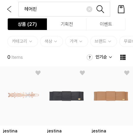
상품 (
27
)
기획전
이벤트
카테고리
색상
가격
브랜드
무료
0
인기순
Items
jestina
jestina
jestina