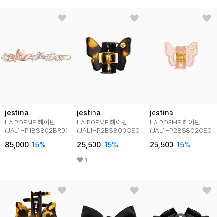
jestina
jestina
jestina
LA POEME 헤어핀
LA POEME 헤어핀
LA POEME 헤어핀
(JAL1HP1BS802BR000)
(JAL1HP2BS800CE000)
(JAL1HP2BS802CE00
85,000
15
%
25,500
15
%
25,500
15
%
1