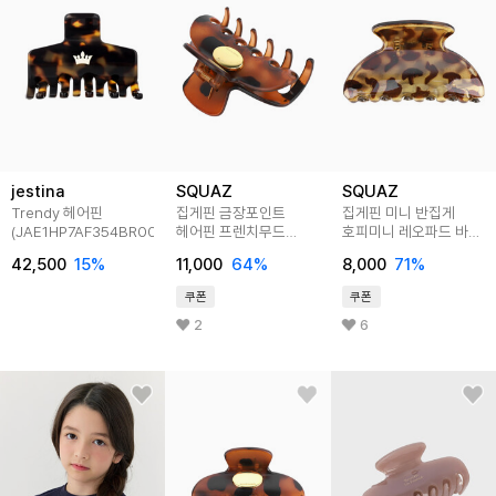
jestina
SQUAZ
SQUAZ
Trendy 헤어핀
집게핀 금장포인트
집게핀 미니 반집게
(JAE1HP7AF354BR000)
헤어핀 프렌치무드
호피미니 레오파드 바렛
머리핀 SEAR004
헤어핀 SEAR005
42,500
15
%
11,000
64
%
8,000
71
%
쿠폰
쿠폰
2
6