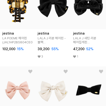
jestina
jestina
jestina
LA POEME 헤어핀
LALA J 리본 헤어핀 -
LALA J 새틴 리본
(JAL1HP2BS804CE000)
블랙
헤어집게핀
(JALJHP3BS802FA000)
(JALJHP3BS807FA00
102,000
15
%
39,200
55
%
47,200
52
%
3
1