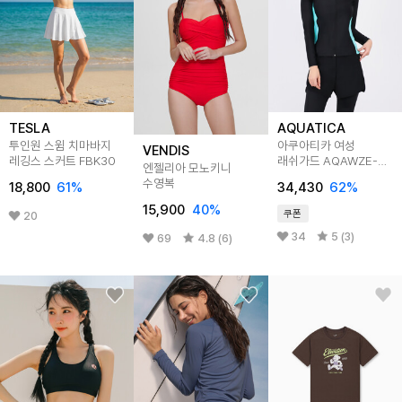
TESLA
AQUATICA
투인원 스윔 치마바지
아쿠아티카 여성
VENDIS
레깅스 스커트 FBK30
래쉬가드 AQAWZE-
엔젤리아 모노키니
WL 레깅스반바지세트
수영복
18,800
61
%
34,430
62
%
15,900
40
%
쿠폰
20
34
5 (3)
69
4.8 (6)