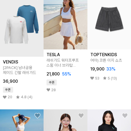
TESLA
TOPTENKIDS
래쉬가드 워터프루프
여아) 코튼 이지 쇼츠
VENDIS
스윔 이너 브라탑
[2PACK] 남녀공용
19,900
33
%
FYT20
제이드 긴팔 래쉬가드
21,800
55
%
53
5 (13)
36,900
쿠폰
28
쿠폰
20
4.8 (4)