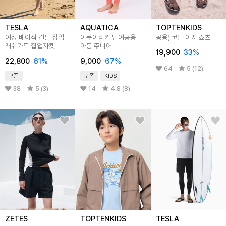
TESLA
AQUATICA
TOPTENKIDS
여성 베이직 긴팔 집업
아쿠아티카 남여공용
공용) 코튼 이지 쇼츠
래쉬가드 집업자켓 TM-
아동 주니어
19,900
33
%
FSZ05
AQA416~AQA419
22,800
61
%
9,000
67
%
워터레깅스
64
5 (12)
쿠폰
쿠폰
KIDS
38
5 (3)
14
4.8 (8)
ZETES
TOPTENKIDS
TESLA