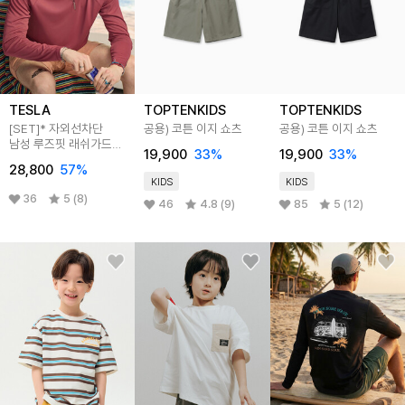
TESLA
TOPTENKIDS
TOPTENKIDS
[SET]* 자외선차단
공용) 코튼 이지 쇼츠
공용) 코튼 이지 쇼츠
남성 루즈핏 래쉬가드
19,900
33
%
19,900
33
%
여름티셔츠 & 스윔팬츠
28,800
57
%
세트
KIDS
KIDS
36
5 (8)
46
4.8 (9)
85
5 (12)