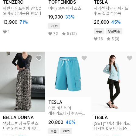
TENZERO
TOPTENKIDS
TESLA
해변 나염프린팅 면100
여아) 코튼 이지 쇼츠
자외선 차단 래쉬가드
오버핏 남녀공용 반팔티
후드 집업 수영복
19,900
33
%
13,900
71
%
26,800
45
%
KIDS
쿠폰
무료배송
1
72
5 (12)
16
5 (3)
TESLA
아동 비치웨어
래쉬가드바지 수영복
BELLA DONNA
TESLA
TM-BSB40
20,800
46
%
냉장고 밴딩 큐롯 팬츠
[SET]* 여성 래쉬가드
나염 와이드 치마바지
티셔츠 & 워터레깅스
쿠폰
KIDS
바캉스룩
팬츠 세트