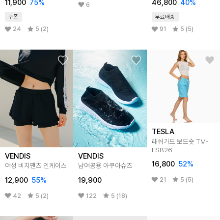
11,900
75
%
46,800
40
%
6
쿠폰
무료배송
24
5 (2)
91
5 (5)
TESLA
래쉬가드 보드숏 TM-
FSB26
VENDIS
VENDIS
16,800
52
%
여성 비치팬츠 인케이스
남여공용 아쿠아슈즈
12,900
55
%
19,900
21
5 (5)
42
5 (2)
122
5 (18)