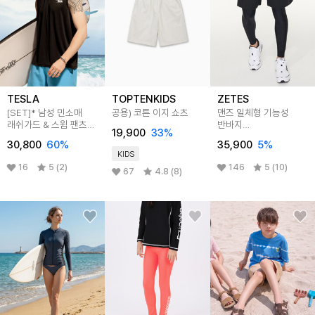
TESLA
TOPTENKIDS
ZETES
[SET]* 남성 민소매
공용) 코튼 이지 쇼츠
맨즈 일체형 기능성
래쉬가드 & 스윔 팬츠
반바지
19,900
33
%
세트
레깅스M_3A870
30,800
60
%
35,900
5
%
KIDS
16
5 (2)
146
5 (10)
67
4.8 (8)