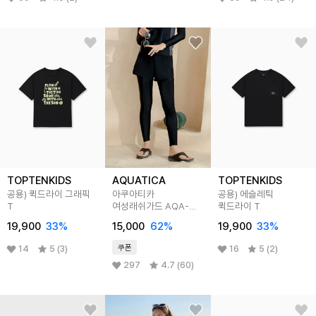
TOPTENKIDS
AQUATICA
TOPTENKIDS
공용) 퀵드라이 그래픽
아쿠아티카
공용) 에슬레틱
T
여성래쉬가드 AQA-WL
퀵드라이 T
반바지레깅스
19,900
33
%
15,000
62
%
19,900
33
%
쿠폰
14
5 (3)
16
5 (2)
297
4.7 (60)