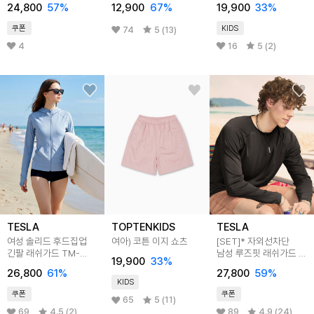
24,800
57
%
12,900
67
%
19,900
33
%
쿠폰
KIDS
74
5 (13)
4
16
5 (2)
TESLA
TOPTENKIDS
TESLA
여성 솔리드 후드집업
여아) 코튼 이지 쇼츠
[SET]* 자외선차단
긴팔 래쉬가드 TM-
남성 루즈핏 래쉬가드 &
19,900
33
%
FSZ07
스윔팬츠 세트
26,800
61
%
27,800
59
%
KIDS
쿠폰
쿠폰
65
5 (11)
69
4.5 (2)
89
4.9 (24)