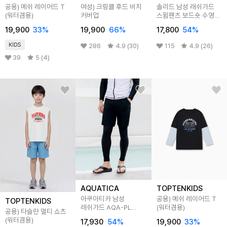
공용) 메쉬 레이어드 T
여성) 크링클 후드 비치
솔리드 남성 래쉬가드
(워터겸용)
커버업
스윔팬츠 보드숏 수영복
비치반바지
19,900
33
%
19,900
66
%
17,800
54
%
KIDS
286
4.9 (30)
115
4.9 (26)
39
5 (4)
AQUATICA
TOPTENKIDS
아쿠아티카 남성
공용) 메쉬 레이어드 T
TOPTENKIDS
래쉬가드 AQA-PL
(워터겸용)
공용) 타슬란 멀티 쇼츠
레깅스반바지
(워터겸용)
17,930
54
%
19,900
33
%