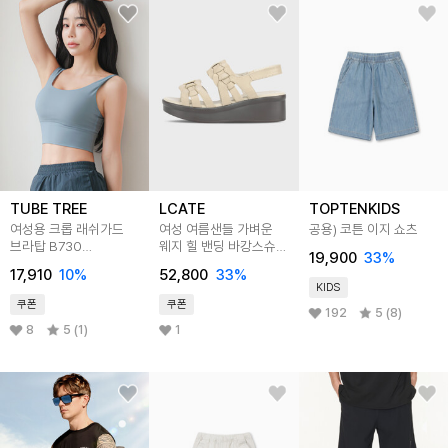
TUBE TREE
LCATE
TOPTENKIDS
여성용 크롭 래쉬가드
여성 여름샌들 가벼운
공용) 코튼 이지 쇼츠
브라탑 B730
웨지 힐 밴딩 바캉스슈즈
19,900
33
%
블루밍워싱
여름신발 LWS334
17,910
10
%
52,800
33
%
KIDS
쿠폰
쿠폰
192
5 (8)
8
5 (1)
1