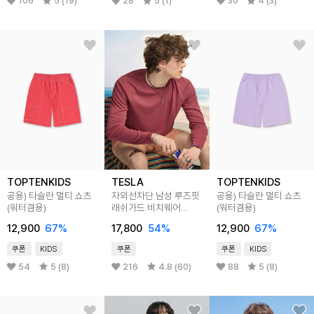
106
5 (19)
28
5 (1)
30
4 (3)
TOPTENKIDS
TESLA
TOPTENKIDS
공용) 타슬란 멀티 쇼츠
자외선차단 남성 루즈핏
공용) 타슬란 멀티 쇼츠
(워터겸용)
래쉬가드 비치웨어
(워터겸용)
여름티셔츠
12,900
67
%
17,800
54
%
12,900
67
%
쿠폰
KIDS
쿠폰
쿠폰
KIDS
54
5 (8)
216
4.8 (60)
88
5 (8)