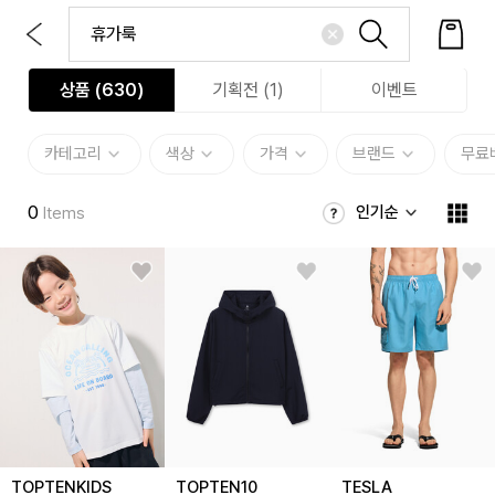
상품 (
630
)
기획전 (1)
이벤트
카테고리
색상
가격
브랜드
무료
0
인기순
Items
TOPTENKIDS
TOPTEN10
TESLA