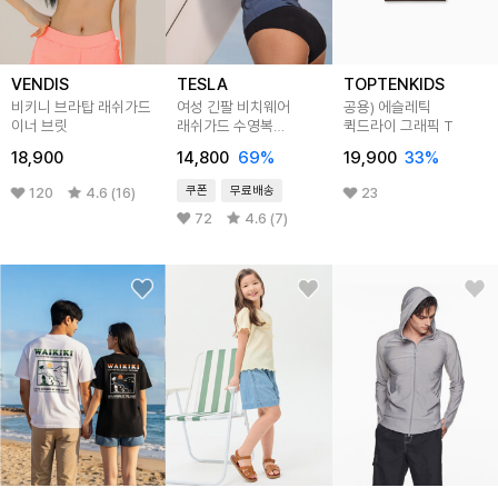
VENDIS
TESLA
TOPTENKIDS
비키니 브라탑 래쉬가드
여성 긴팔 비치웨어
공용) 에슬레틱
이너 브릿
래쉬가드 수영복
퀵드라이 그래픽 T
여름티셔츠 TM-
18,900
14,800
69
%
19,900
33
%
FSS44
쿠폰
무료배송
120
4.6 (16)
23
72
4.6 (7)