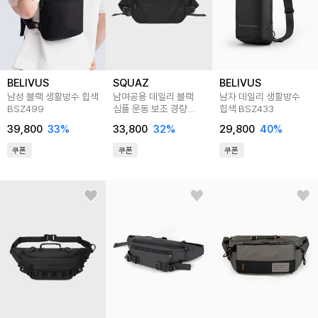
BELIVUS
SQUAZ
BELIVUS
남성 블랙 생활방수 힙색
남여공용 데일리 블랙
남자 데일리 생활방수
BSZ499
심플 운동 보조 경량
힙색 BSZ433
크로스힙색
39,800
33
%
33,800
32
%
29,800
40
%
SHPGYB001
쿠폰
쿠폰
쿠폰