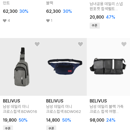
민트
블랙
남녀공용 데일리 스냅
원포켓 힙색벨트
62,300
30
%
62,300
30
%
SAFTB001
20,800
47
%
4
1
쿠폰
BELIVUS
BELIVUS
BELIVUS
남성 데일리 미니
남성 데일리 미니
남성 데일리 블랙 가죽
크로스힙색 BDW016
크로스힙색 BDW062
크로스 힙색 여행
보조가방 BJI379
19,800
50
%
14,800
50
%
98,000
24
%
쿠폰
쿠폰