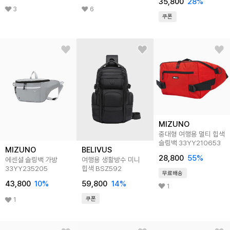
35,800
28
%
3
6
쿠폰
MIZUNO
중대형 여행용 멀티 힙색
슬링백 33YY210653
MIZUNO
BELIVUS
28,800
55
%
에센셜 슬링백 가방
여행용 생활방수 미니
33YY235205
힙색 BSZ592
무료배송
43,800
10
%
59,800
14
%
1
쿠폰
1