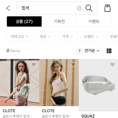
상품 (
27
)
기획전
이벤트
카테고리
색상
가격
브랜드
무료
0
인기순
Items
CLOTE
CLOTE
SQUAZ
글로시 투웨이 힙색 -
글로시 투웨이 힙색 -