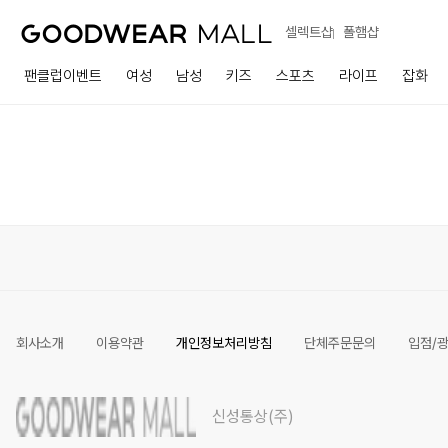
셀렉트샵
폴햄샵
팬클럽이벤트
여성
남성
키즈
스포츠
라이프
잡화
회사소개
이용약관
개인정보처리방침
단체주문문의
입점/
신성통상(주)