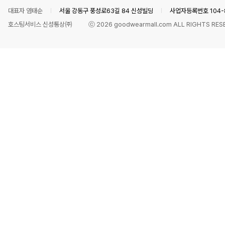
대표자 염태순
서울 강동구 풍성로63길 84 신성빌딩
사업자등록번호 104-8
호스팅서비스 신성통상㈜
ⓒ
2026
goodwearmall.com ALL RIGHTS RES