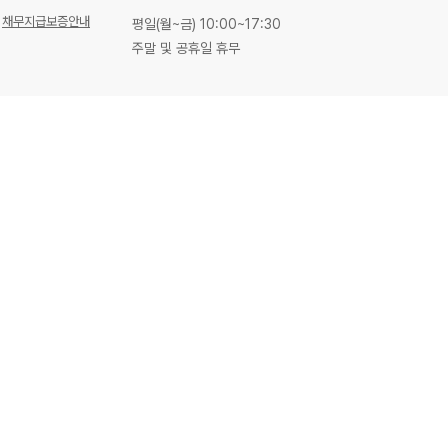
채무지급보증안내
평일(월~금) 10:00~17:30
주말 및 공휴일 휴무