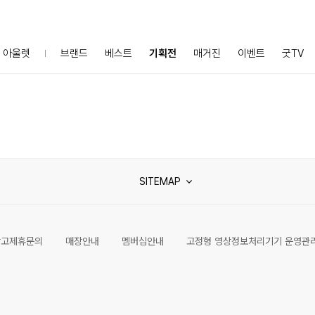
아울렛
브랜드
베스트
기획전
매거진
이벤트
굿TV
SITEMAP
광고제휴문의
매장안내
멤버십안내
고정형 영상정보처리기기 운영관