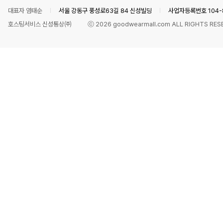
대표자 염태순
서울 강동구 풍성로63길 84 신성빌딩
사업자등록번호 104-8
호스팅서비스 신성통상㈜
ⓒ
2026
goodwearmall.com ALL RIGHTS RES