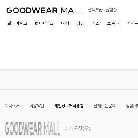
셀렉트샵
폴햄샵
열대야위크
#에어테크
여성
남성
키즈
스포츠
라이
회사소개
이용약관
개인정보처리방침
단체주문문의
입점/
신성통상(주)