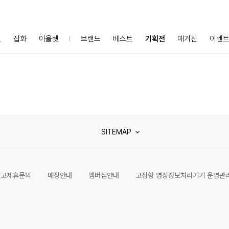
프
잡화
아울렛
브랜드
베스트
기획전
매거진
이벤
SITEMAP
광고제휴문의
매장안내
멤버십안내
고정형 영상정보처리기기 운영관