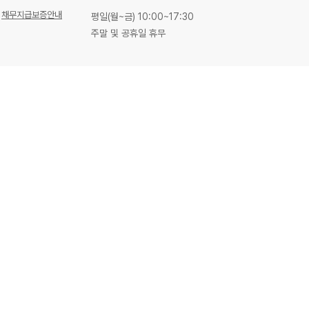
채무지급보증안내
평일(월~금) 10:00~17:30
주말 및 공휴일 휴무