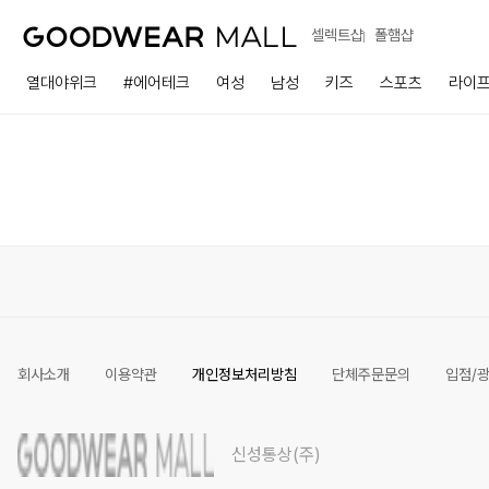
셀렉트샵
폴햄샵
열대야위크
#에어테크
여성
남성
키즈
스포츠
라이
회사소개
이용약관
개인정보처리방침
단체주문문의
입점/
신성통상(주)