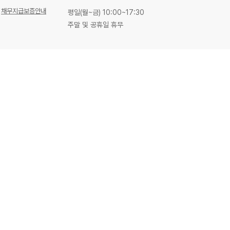
채무지급보증안내
평일(월~금) 10:00~17:30
주말 및 공휴일 휴무