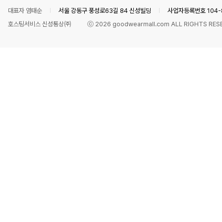
대표자 염태순
서울 강동구 풍성로63길 84 신성빌딩
사업자등록번호 104-8
호스팅서비스 신성통상㈜
ⓒ
2026
goodwearmall.com ALL RIGHTS RES