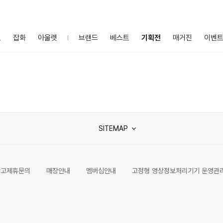
프
잡화
아울렛
브랜드
베스트
기획전
매거진
이벤
SITEMAP
광고제휴문의
매장안내
멤버십안내
고정형 영상정보처리기기 운영관