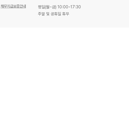
채무지급보증안내
평일(월~금) 10:00~17:30
주말 및 공휴일 휴무