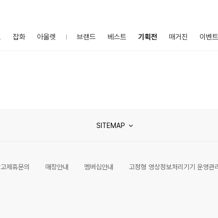
프
잡화
아울렛
브랜드
베스트
기획전
매거진
이벤
SITEMAP
광고제휴문의
매장안내
멤버십안내
고정형 영상정보처리기기 운영관