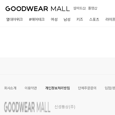
셀렉트샵
폴햄샵
열대야위크
#에어테크
여성
남성
키즈
스포츠
라이
회사소개
이용약관
개인정보처리방침
단체주문문의
입점/
신성통상(주)