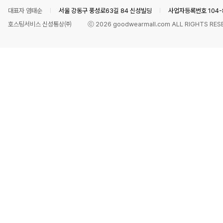
대표자 염태순
서울 강동구 풍성로63길 84 신성빌딩
사업자등록번호 104-8
호스팅서비스 신성통상㈜
ⓒ
2026
goodwearmall.com ALL RIGHTS RES