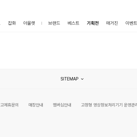
프
잡화
아울렛
브랜드
베스트
기획전
매거진
이벤
SITEMAP
광고제휴문의
매장안내
멤버십안내
고정형 영상정보처리기기 운영관