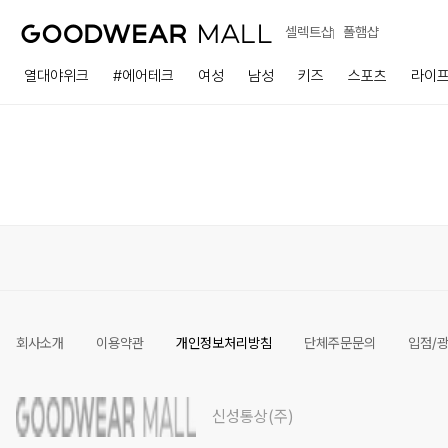
셀렉트샵
폴햄샵
열대야위크
#에어테크
여성
남성
키즈
스포츠
라이
회사소개
이용약관
개인정보처리방침
단체주문문의
입점/
신성통상(주)