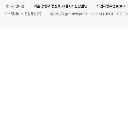
대표자 염태순
서울 강동구 풍성로63길 84 신성빌딩
사업자등록번호 104-8
호스팅서비스 신성통상㈜
ⓒ
2026
goodwearmall.com ALL RIGHTS RES