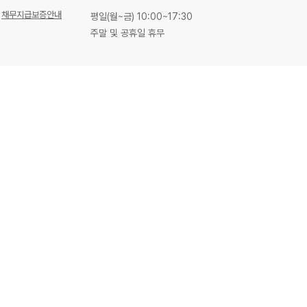
채무지급보증안내
평일(월~금) 10:00~17:30
주말 및 공휴일 휴무