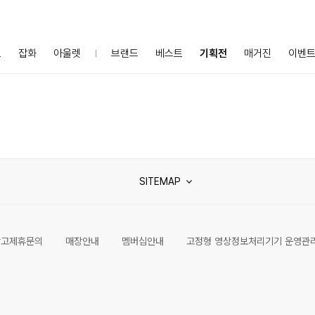
프
잡화
아울렛
브랜드
베스트
기획전
매거진
이벤
SITEMAP
광고제휴문의
매장안내
멤버십안내
고정형 영상정보처리기기 운영관