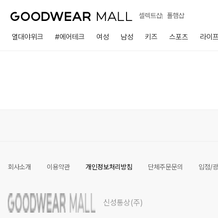
셀렉트샵
폴햄샵
열대야위크
#에어테크
여성
남성
키즈
스포츠
라이
회사소개
이용약관
개인정보처리방침
단체주문문의
입점/
신성통상(주)