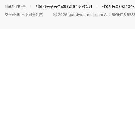
대표자 염태순
서울 강동구 풍성로63길 84 신성빌딩
사업자등록번호 104-8
호스팅서비스 신성통상㈜
ⓒ
2026
goodwearmall.com ALL RIGHTS RES