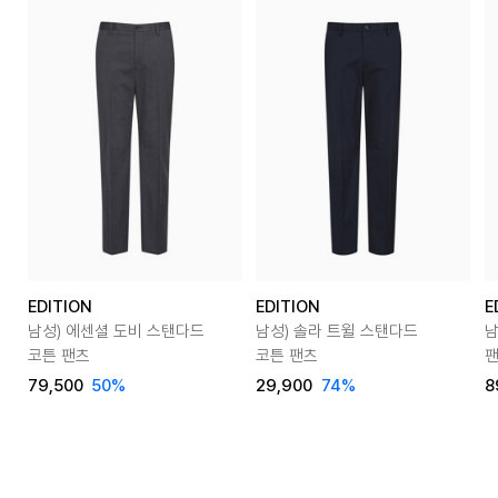
EDITION
EDITION
E
남성) 에센셜 도비 스탠다드
남성) 솔라 트윌 스탠다드
남
코튼 팬츠
코튼 팬츠
79,500
50
%
29,900
74
%
8