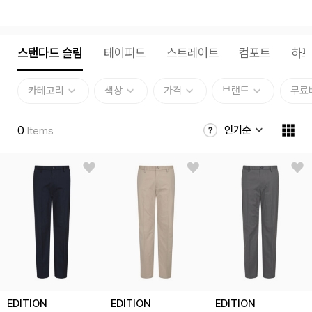
스탠다드 슬림
테이퍼드
스트레이트
컴포트
하
카테고리
색상
가격
브랜드
무료
0
인기순
Items
EDITION
EDITION
EDITION