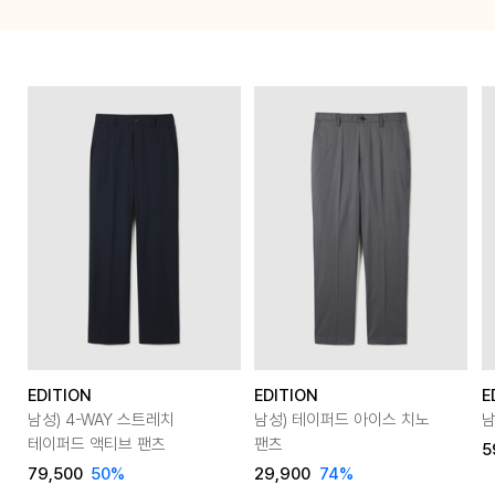
EDITION
EDITION
E
남성) 4-WAY 스트레치
남성) 테이퍼드 아이스 치노
남
테이퍼드 액티브 팬츠
팬츠
5
79,500
50
%
29,900
74
%