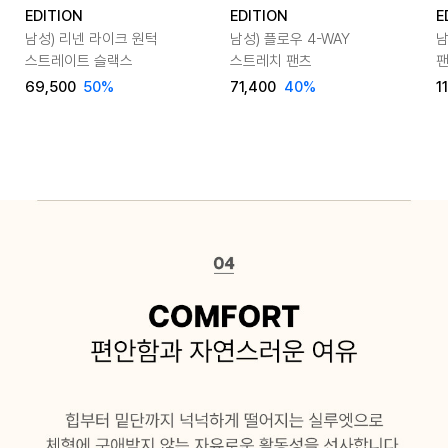
EDITION
EDITION
E
남성) 리넨 라이크 원턱
남성) 플로우 4-WAY
남
스트레이트 슬랙스
스트레치 팬츠
69,500
50
%
71,400
40
%
1