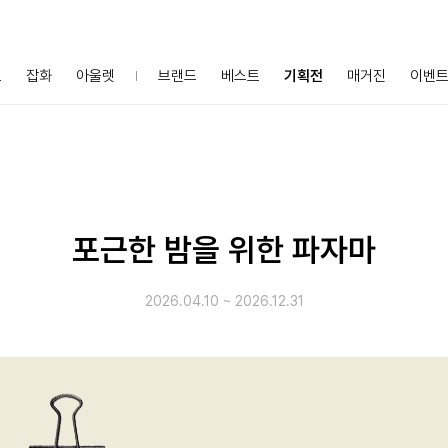
프
잡화
아울렛
브랜드
베스트
기획전
매거진
이벤
포근한 밤을 위한 파자마
2026.04.10
~
2026.12.31