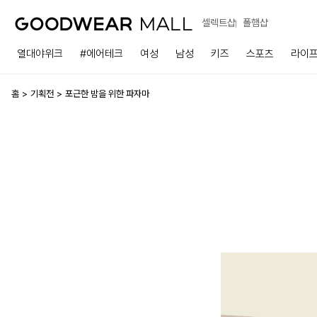
셀렉트샵
폴햄샵
열대야위크
#에어테크
여성
남성
키즈
스포츠
라이
홈
기획전
포근한 밤을 위한 파자마