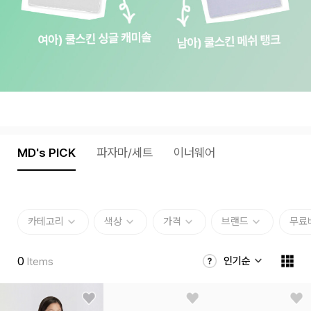
MD's PICK
파자마/세트
이너웨어
카테고리
색상
가격
브랜드
무료
0
인기순
Items