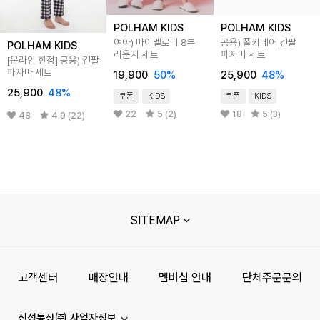
POLHAM KIDS
POLHAM KIDS
여아) 마이멜로디 8부
공용) 폴키베어 긴팔
POLHAM KIDS
라운지 세트
파자마 세트
[온라인 한정] 공용) 긴팔
파자마 세트
19,900
50
%
25,900
48
%
25,900
48
%
쿠폰
KIDS
쿠폰
KIDS
22
5 (2)
18
5 (3)
48
4.9 (22)
SITEMAP
고객센터
매장안내
멤버십 안내
단체주문문의
신성통상㈜ 사업자정보