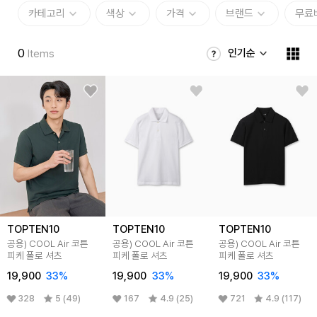
카테고리
색상
가격
브랜드
무료
0
인기순
Items
TOPTEN10
TOPTEN10
TOPTEN10
공용) COOL Air 코튼
공용) COOL Air 코튼
공용) COOL Air 코튼
피케 폴로 셔츠
피케 폴로 셔츠
피케 폴로 셔츠
19,900
33
%
19,900
33
%
19,900
33
%
328
5 (49)
167
4.9 (25)
721
4.9 (117)