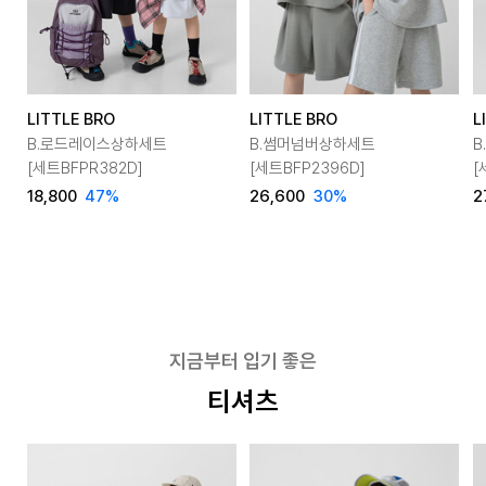
LITTLE BRO
LITTLE BRO
L
B.로드레이스상하세트
B.썸머넘버상하세트
B
[세트BFPR382D]
[세트BFP2396D]
[
18,800
47
%
26,600
30
%
2
지금부터 입기 좋은
티셔츠