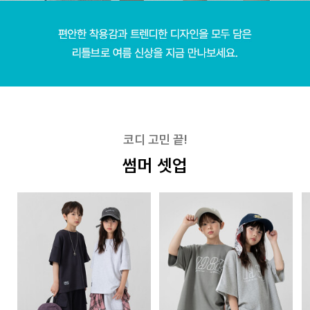
코디 고민 끝!
썸머 셋업