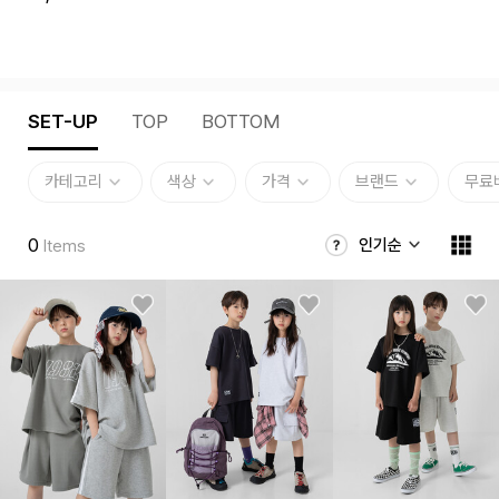
SET-UP
TOP
BOTTOM
카테고리
색상
가격
브랜드
무료
0
인기순
Items