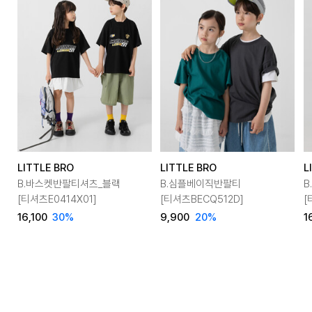
LITTLE BRO
LITTLE BRO
L
B.바스켓반팔티셔츠_블랙
B.심플베이직반팔티
B
[티셔츠E0414X01]
[티셔츠BECQ512D]
[
16,100
30
%
9,900
20
%
1