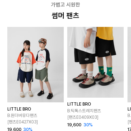
가볍고 시원한
썸머 팬츠
LITTLE BRO
LITTLE BRO
L
B.틱톡스트레치팬츠
B.원더버뮤다팬츠
B
[팬츠E0409X03]
[팬츠E0427X03]
[
19,600
30
%
19,600
30
%
1