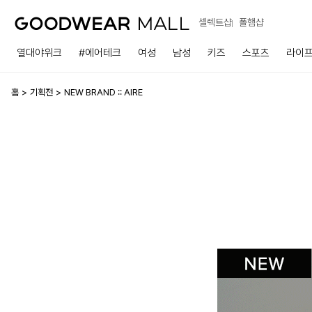
셀렉트샵
폴햄샵
열대야위크
#에어테크
여성
남성
키즈
스포츠
라이
홈
기획전
NEW BRAND :: AIRE