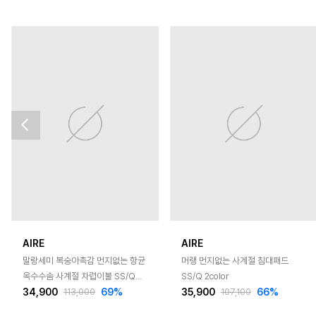
AIRE
AIRE
말랑세미 복숭아촉감 먼지없는 항균
머랭 먼지없는 사계절 침대패드
옥수수솜 사계절 차렵이불 SS/Q
SS/Q 2color
34,900
69
%
35,900
66
%
8color
113,000
107,100