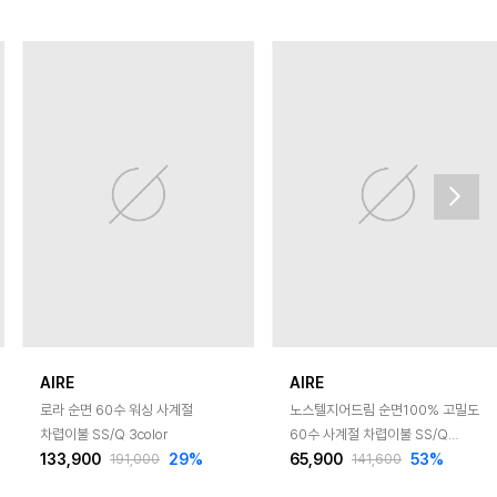
AIRE
AIRE
로라 순면 60수 워싱 사계절
노스텔지어드림 순면100% 고밀도
차렵이불 SS/Q 3color
60수 사계절 차렵이불 SS/Q
133,900
29
%
65,900
53
%
2color
191,000
141,600