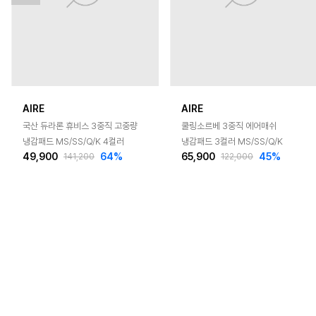
AIRE
AIRE
국산 듀라론 휴비스 3중직 고중량
쿨링소르베 3중직 에어매쉬
냉감패드 MS/SS/Q/K 4컬러
냉감패드 3컬러 MS/SS/Q/K
49,900
64
%
65,900
45
%
141,200
122,000