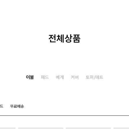
전체상품
이불
패드
베개
커버
토퍼/매트
드
무료배송