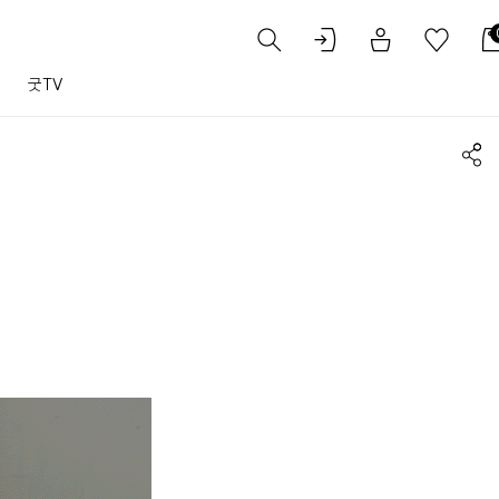
트
굿TV