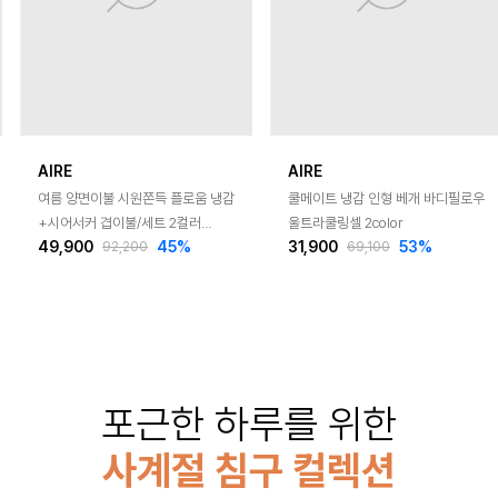
AIRE
AIRE
여름 양면이불 시원쫀득 플로움 냉감
쿨메이트 냉감 인형 베개 바디필로우
+시어서커 겹이불/세트 2컬러
울트라쿨링셀 2color
49,900
45
%
31,900
53
%
SS/Q
92,200
69,100
포근한 하루를 위한
사계절 침구 컬렉션