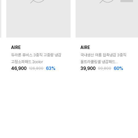
AIRE
AIRE
듀라론 휴비스 3중직 고중량 냉감
국내생산 여름 접촉냉감 3중직
고정소파패드 2color
울트라쿨링셀 냉감패드
46,900
63
%
39,900
60
%
MS/SS/Q/K 3color
126,800
99,800