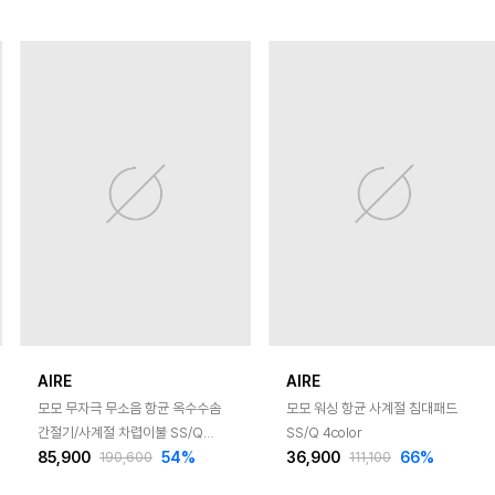
AIRE
AIRE
모모 무자극 무소음 항균 옥수수솜
모모 워싱 항균 사계절 침대패드
간절기/사계절 차렵이불 SS/Q
SS/Q 4color
85,900
54
%
36,900
66
%
4color
190,600
111,100