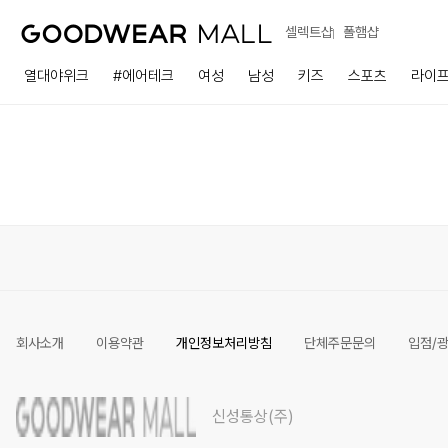
셀렉트샵
폴햄샵
열대야위크
#에어테크
여성
남성
키즈
스포츠
라이
회사소개
이용약관
개인정보처리방침
단체주문문의
입점/
신성통상(주)