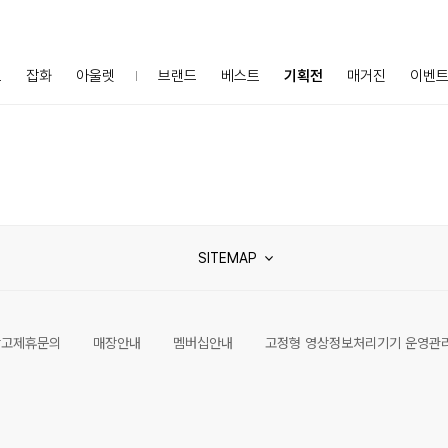
프
잡화
아울렛
브랜드
베스트
기획전
매거진
이벤
SITEMAP
광고제휴문의
매장안내
멤버십안내
고정형 영상정보처리기기 운영관