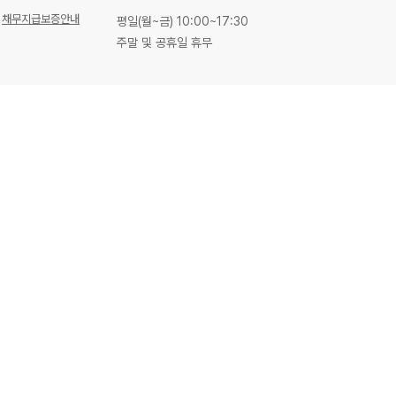
채무지급보증안내
평일(월~금) 10:00~17:30
주말 및 공휴일 휴무