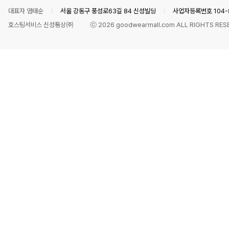
대표자 염태순
서울 강동구 풍성로63길 84 신성빌딩
사업자등록번호 104-8
호스팅서비스 신성통상㈜
ⓒ
2026
goodwearmall.com ALL RIGHTS RES