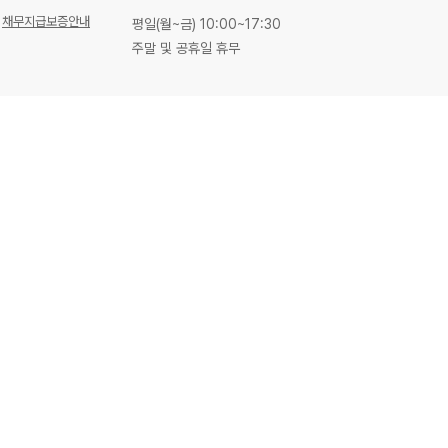
채무지급보증안내
평일(월~금) 10:00~17:30
주말 및 공휴일 휴무