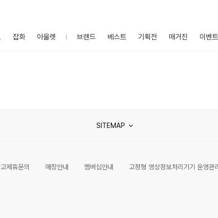
프
잡화
아울렛
브랜드
베스트
기획전
매거진
이벤
SITEMAP
광고제휴문의
매장안내
멤버십안내
고정형 영상정보처리기기 운영관