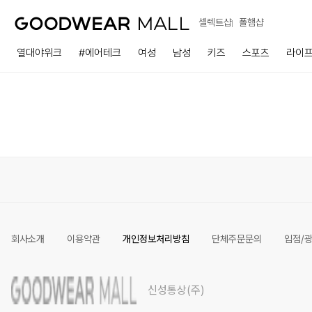
셀렉트샵
폴햄샵
열대야위크
#에어테크
여성
남성
키즈
스포츠
라이
회사소개
이용약관
개인정보처리방침
단체주문문의
입점/
신성통상(주)