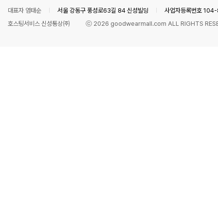
대표자 염태순
서울 강동구 풍성로63길 84 신성빌딩
사업자등록번호 104-8
호스팅서비스 신성통상㈜
ⓒ
2026
goodwearmall.com ALL RIGHTS RES