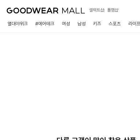
셀렉트샵
폴햄샵
열대야위크
#에어테크
여성
남성
키즈
스포츠
라이