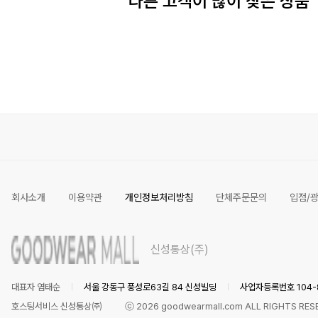
다른 고객이 많이 찾은 상품
회사소개
이용약관
개인정보처리방침
단체주문문의
입점/
신성통상(주)
대표자 염태순
서울 강동구 풍성로63길 84 신성빌딩
사업자등록번호 104-8
호스팅서비스 신성통상㈜
ⓒ
2026
goodwearmall.com ALL RIGHTS RES