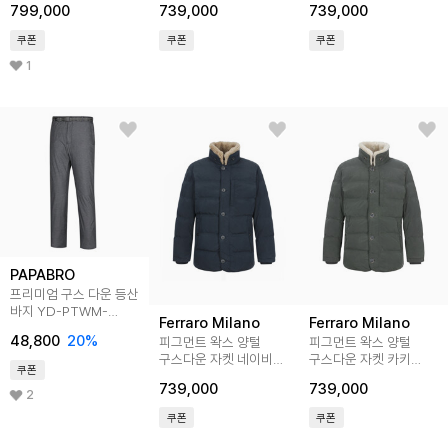
799,000
739,000
739,000
쿠폰
쿠폰
쿠폰
1
PAPABRO
프리미엄 구스 다운 등산
바지 YD-PTWM-
Ferraro Milano
Ferraro Milano
460,1
48,800
20
%
피그먼트 왁스 양털
피그먼트 왁스 양털
구스다운 자켓 네이비
구스다운 자켓 카키
쿠폰
(AM0DAJ45249)
(AM0DAJ45226)
739,000
739,000
2
쿠폰
쿠폰