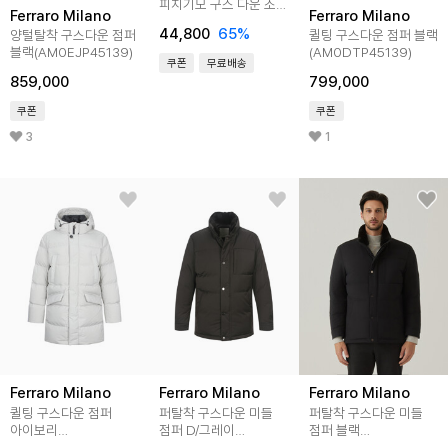
피치기모 구스 다운 조끼
Ferraro Milano
Ferraro Milano
베스트 32YE080012
44,800
65
%
양털탈착 구스다운 점퍼
퀼팅 구스다운 점퍼 블랙
블랙(AM0EJP45139)
(AM0DTP45139)
쿠폰
무료배송
859,000
799,000
쿠폰
쿠폰
3
1
Ferraro Milano
Ferraro Milano
Ferraro Milano
퀼팅 구스다운 점퍼
퍼탈착 구스다운 미들
퍼탈착 구스다운 미들
아이보리
점퍼 D/그레이
점퍼 블랙
(AM0DTP45161)
(AM0EJP40137)
(AM0EJP40139)