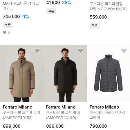
41,900
28
%
MA-1 구스다운 점퍼 D/
구스다운 렉스퍼 퀄팅
2color
카키
패딩 MCDWOA10_DR
쿠폰
(AM0FOJO45327)
745,000
11
%
559,800
쿠폰
쿠폰
5
Ferraro Milano
Ferraro Milano
Ferraro Milano
구스다운 롱 코트 베이지
구스다운 롱 코트 블랙
구스다운 아카이브 자켓
(AM0ECT40153)
(AM0ECT40139)
그레이
(AMSDAJ40137)
899,000
899,000
798,000