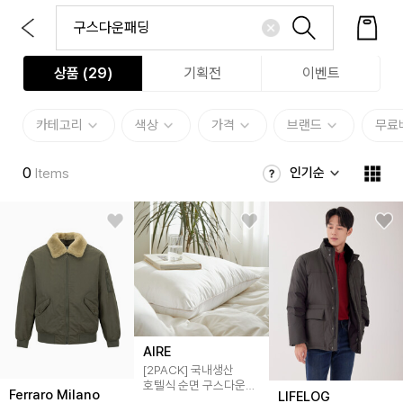
상품 (
29
)
기획전
이벤트
카테고리
색상
가격
브랜드
무료
0
인기순
Items
AIRE
[2PACK] 국내생산
호텔식 순면 구스다운필
Ferraro Milano
LIFELOG
모어슬립 베개솜