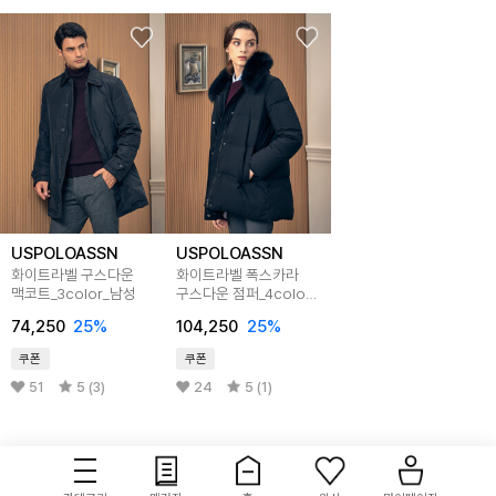
USPOLOASSN
USPOLOASSN
화이트라벨 구스다운
화이트라벨 폭스카라
맥코트_3color_남성
구스다운 점퍼_4color_
여성
74,250
25
%
104,250
25
%
쿠폰
쿠폰
51
5 (3)
24
5 (1)