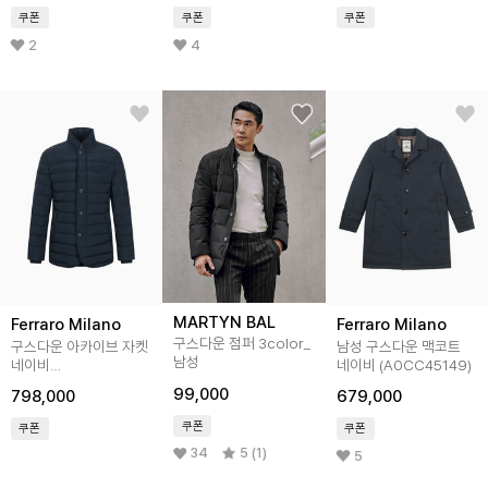
쿠폰
쿠폰
쿠폰
2
4
MARTYN BAL
Ferraro Milano
Ferraro Milano
구스다운 점퍼 3color_
구스다운 아카이브 자켓
남성 구스다운 맥코트
남성
네이비
네이비 (A0CC45149)
(AMSDAJ40149)
99,000
798,000
679,000
쿠폰
쿠폰
쿠폰
34
5 (1)
5