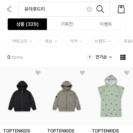
상품 (
329
)
기획전
이벤트
카테고리
색상
가격
브랜드
무료
0
인기순
Items
TOPTENKIDS
TOPTENKIDS
TOPTENKIDS