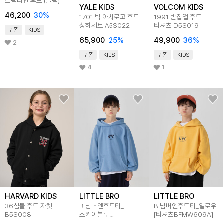
트랙라인 후드 (블랙)
YALE KIDS
VOLCOM KIDS
46,200
30
%
1701 빅 아치로고 후드
1991 반집업 후드
상하세트 A5S022
티셔츠 D5S019
쿠폰
KIDS
65,900
25
%
49,900
36
%
2
쿠폰
KIDS
쿠폰
KIDS
4
1
HARVARD KIDS
LITTLE BRO
LITTLE BRO
36심볼 후드 자켓
B.넘버엔후드티_
B.넘버엔후드티_옐로우
B5S008
스카이블루
[티셔츠BFMW609A]
[티셔츠BFMW610A]