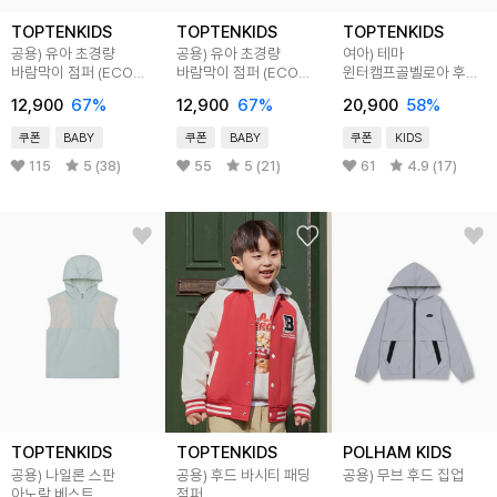
TOPTENKIDS
TOPTENKIDS
TOPTENKIDS
공용) 유아 초경량
공용) 유아 초경량
여아) 테마
바람막이 점퍼 (ECO
바람막이 점퍼 (ECO
윈터캠프골벨로아 후드
발수)
발수)
집업
12,900
67
%
12,900
67
%
20,900
58
%
쿠폰
BABY
쿠폰
BABY
쿠폰
KIDS
115
5 (38)
55
5 (21)
61
4.9 (17)
TOPTENKIDS
TOPTENKIDS
POLHAM KIDS
공용) 나일론 스판
공용) 후드 바시티 패딩
공용) 무브 후드 집업
아노락 베스트
점퍼