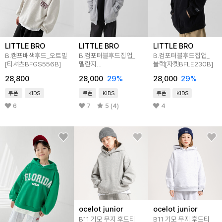
LITTLE BRO
LITTLE BRO
LITTLE BRO
B.캠프배색후드_오트밀
B.컴포터블후드집업_
B.컴포터블후드집업_
[티셔츠BFGS556B]
멜란지
블랙[자켓BFLE230B]
[자켓BFLE229B]
28,800
28,000
29
%
28,000
29
%
쿠폰
KIDS
쿠폰
KIDS
쿠폰
KIDS
6
7
5 (4)
4
ocelot junior
ocelot junior
B11 기모 무지 후드티
B11 기모 무지 후드티