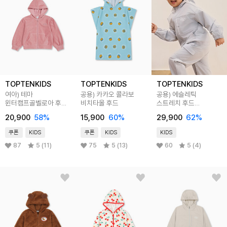
TOPTENKIDS
TOPTENKIDS
TOPTENKIDS
여아) 테마
공용) 카카오 콜라보
공용) 에슬레틱
윈터캠프골벨로아 후드
비치타올 후드
스트레치 후드
집업
윈드브레이커
20,900
58
%
15,900
60
%
29,900
62
%
쿠폰
KIDS
쿠폰
KIDS
KIDS
87
5 (11)
75
5 (13)
60
5 (4)