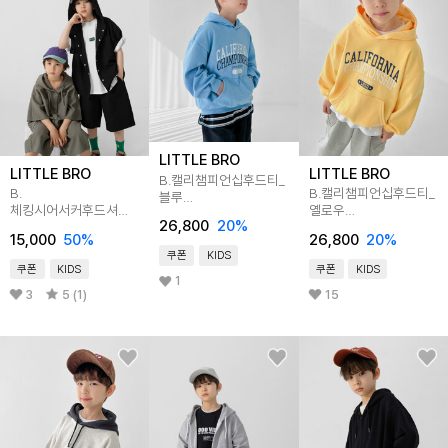
LITTLE BRO
LITTLE BRO
LITTLE BRO
B.캘리챔피언십후드티_
B.
B.캘리챔피언십후드티_
블루
체킹시어서커후드셔츠
옐로우
[티셔츠BFBC504D]
26,800
20
%
[티셔츠E0420X02]
[티셔츠BFBC503D]
15,000
50
%
26,800
20
%
쿠폰
KIDS
쿠폰
KIDS
쿠폰
KIDS
1
3
5 (1)
15