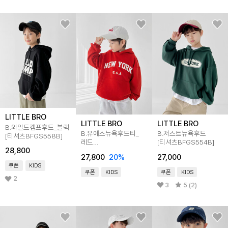
LITTLE BRO
LITTLE BRO
LITTLE BRO
B.와일드캠프후드_블랙
B.유에스뉴욕후드티_
B.저스트뉴욕후드
[티셔츠BFGS558B]
레드
[티셔츠BFGS554B]
28,800
[티셔츠BFB4534D]
27,800
20
%
27,000
쿠폰
KIDS
쿠폰
KIDS
쿠폰
KIDS
2
3
5 (2)