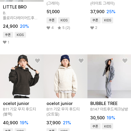
(그레이)
(라이트 그레이)
LITTLE BRO
51,000
37,900
25
%
B.
플로리다레이어드후드티
쿠폰
KIDS
쿠폰
KIDS
_그린
24,900
20
%
[티셔츠BFCK716A]
4
5 (2)
2
쿠폰
KIDS
1
ocelot junior
ocelot junior
BUBBLE TREE
B11 기모 무지 후드티
B11 기모 무지 후드티
B147 아트후드체크남방
(블랙)
(오트밀)
30,500
19
%
40,900
19
%
37,900
21
%
쿠폰
KIDS