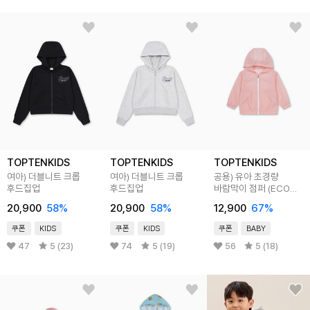
TOPTENKIDS
TOPTENKIDS
TOPTENKIDS
여아) 더블니트 크롭
여아) 더블니트 크롭
공용) 유아 초경량
후드집업
후드집업
바람막이 점퍼 (ECO
발수)
20,900
58
%
20,900
58
%
12,900
67
%
쿠폰
KIDS
쿠폰
KIDS
쿠폰
BABY
47
5 (23)
74
5 (19)
56
5 (18)