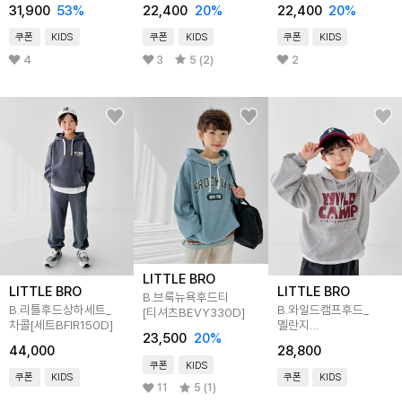
31,900
53
%
22,400
20
%
22,400
20
%
쿠폰
KIDS
쿠폰
KIDS
쿠폰
KIDS
4
3
5 (2)
2
LITTLE BRO
LITTLE BRO
LITTLE BRO
B.브룩뉴욕후드티
B.리틀후드상하세트_
B.와일드캠프후드_
[티셔츠BEVY330D]
차콜[세트BFIR150D]
멜란지
23,500
20
%
[티셔츠BFGS557B]
44,000
28,800
쿠폰
KIDS
쿠폰
KIDS
쿠폰
KIDS
11
5 (1)