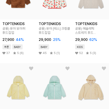
TOPTENKIDS
TOPTENKIDS
TOPTENKIDS
공용) 유아 보아퍼
공용) 유아 [테스] 크링클
공용) 에슬레틱
후드집업
후드집업
스트레치 후드
윈드브레이커
27,900
44
%
29,900
25
%
29,900
62
%
쿠폰
BABY
BABY
KIDS
37
5 (6)
45
5 (1)
52
5 (3)