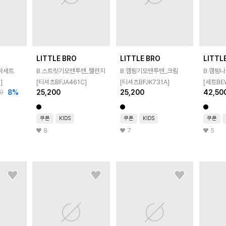
LITTLE BRO
LITTLE BRO
LITTL
하세트
B.스트릿기모맨투맨_멜란지
B.캠핑기모맨투맨_크림
B.캠핑
]
[티셔츠BFJA461C]
[티셔츠BFJK731A]
[세트BE
8
%
25,200
25,200
42,50
0
쿠폰
KIDS
쿠폰
KIDS
쿠폰
8
7
5