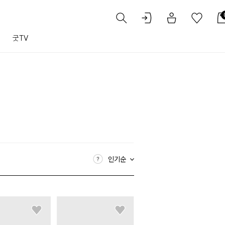
트
굿TV
인기순