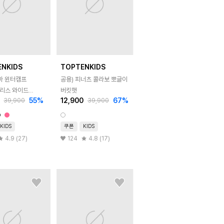
ENKIDS
TOPTENKIDS
마 윈터캠프
공용) 피너츠 콜라보 뽀글이
리스 와이드
버킷햇
55
%
12,900
67
%
39,900
39,900
츠
KIDS
쿠폰
KIDS
4.9 (27)
124
4.8 (17)