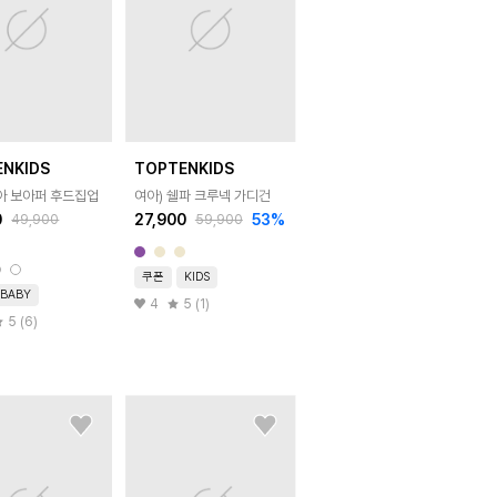
ENKIDS
TOPTENKIDS
유아 보아퍼 후드집업
여아) 쉘파 크루넥 가디건
0
27,900
53
%
49,900
59,900
쿠폰
KIDS
BABY
4
5 (1)
5 (6)