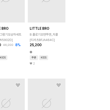
E BRO
LITTLE BRO
나그랑기모상하세트
B.플로기모맨투맨_차콜
W5902D]
[티셔츠BFJA464C]
0
8
%
25,200
46,200
KIDS
쿠폰
KIDS
2