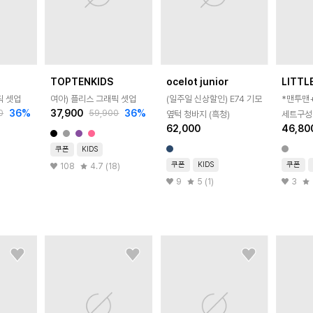
TOPTENKIDS
ocelot junior
LITTL
픽 셋업
여아) 플리스 그래픽 셋업
(일주일 신상할인) E74 기모
*맨투맨
36
%
37,900
36
%
0
59,900
옆턱 청바지 (흑청)
세트구성*
62,000
46,80
뉴요크기
[세트BEX
쿠폰
KIDS
쿠폰
KIDS
쿠폰
108
4.7 (18)
9
5 (1)
3