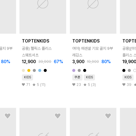
TOPTENKIDS
TOPTENKIDS
TOPT
골지 9부
공용) 펠릭스 플리스
여아) 에센셜 기모 골지 9부
공용)[
스웨트셔츠
레깅스
플리스 
80
%
12,900
67
%
3,900
80
%
19,90
39,900
19,900
KIDS
쿠폰
KIDS
KIDS
71
5 (11)
23
5 (3)
39