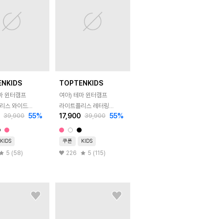
ENKIDS
TOPTENKIDS
마 윈터캠프
여아) 테마 윈터캠프
리스 와이드
라이트플리스 레터링
55
%
17,900
55
%
39,900
39,900
츠
스웨트셔츠
KIDS
쿠폰
KIDS
5 (58)
226
5 (115)