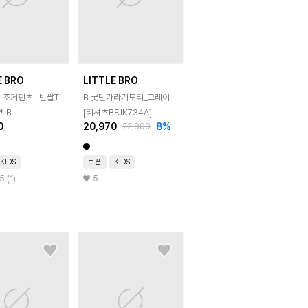
E BRO
LITTLE BRO
+조거팬츠+반팔T
B.굿단가라기모티_그레이
 B.
[티셔츠BFJK734A]
0
20,970
8
%
22,800
모3종세트
A107A]
KIDS
쿠폰
KIDS
5 (1)
5