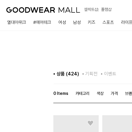
셀렉트샵
폴햄샵
열대야위크
#에어테크
여성
남성
키즈
스포츠
라이
상품 (
424
)
기획전
이벤트
0
Items
카테고리
색상
가격
브