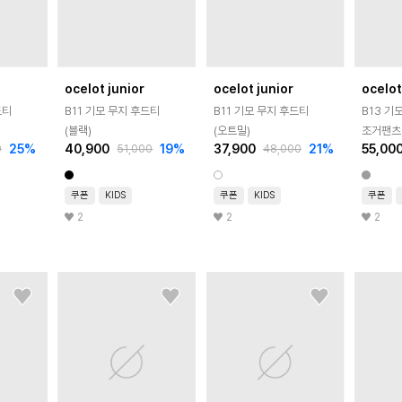
ocelot junior
ocelot junior
ocelot
B11 기모 무지 후드티
B11 기모 무지 후드티
B13 기
(블랙)
(오트밀)
조거팬츠 
25
%
40,900
19
%
37,900
21
%
55,00
0
51,000
48,000
쿠폰
KIDS
쿠폰
KIDS
쿠폰
2
2
2