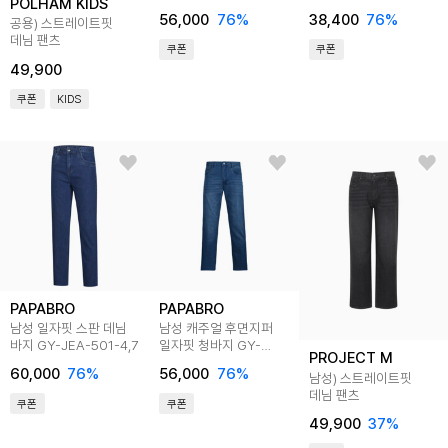
POLHAM KIDS
579-4
JEA-3802-1
56,000
76
%
38,400
76
%
공용) 스트레이트핏
데님 팬츠
쿠폰
쿠폰
49,900
쿠폰
KIDS
PAPABRO
PAPABRO
남성 일자핏 스판 데님
남성 캐주얼 후면지퍼
바지 GY-JEA-501-4,7
일자핏 청바지 GY-
PROJECT M
JEA-579-4
60,000
76
%
56,000
76
%
남성) 스트레이트핏
데님 팬츠
쿠폰
쿠폰
49,900
37
%