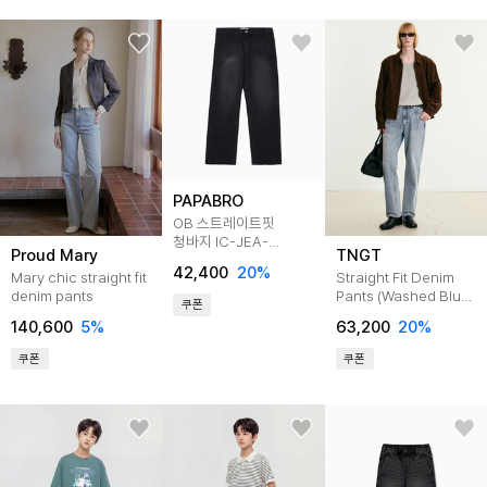
PAPABRO
OB 스트레이트핏
청바지 IC-JEA-
Proud Mary
TNGT
DV401
42,400
20
%
Mary chic straight fit
Straight Fit Denim
denim pants
Pants (Washed Blue)
쿠폰
TNPA5F108B2
140,600
5
%
63,200
20
%
쿠폰
쿠폰