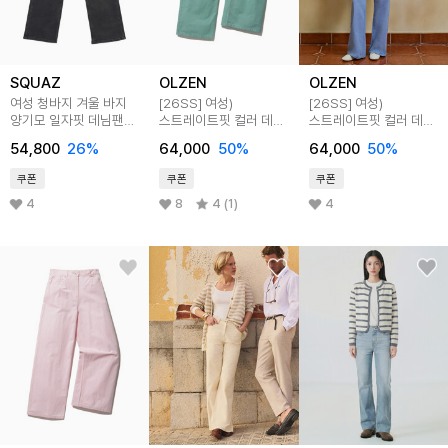
SQUAZ
OLZEN
OLZEN
여성 청바지 겨울 바지
[26SS]
여성)
[26SS]
여성)
양기모 일자핏 데님팬츠
스트레이트핏 컬러 데님
스트레이트핏 컬러 데님
SIN046
팬츠
팬츠
54,800
26
%
64,000
50
%
64,000
50
%
쿠폰
쿠폰
쿠폰
4
8
4 (1)
4