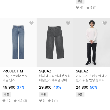
쿠폰
41
5 (1)
PROJECT M
SQUAZ
SQUAZ
남성) 스트레이트핏
남자 데일리 일자핏 워싱
남자 일자핏 캐주얼 데님
데님 팬츠
데님팬츠 캐주얼 청바지
팬츠 워싱 밴딩 청바지
SHTP009
SBJ041
49,900
37
%
29,800
40
%
24,800
50
%
쿠폰
쿠폰
쿠폰
42
4.7 (3)
3
3 (1)