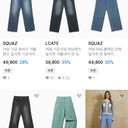
SQUAZ
LCATE
SQUAZ
여성 기모 청바지 겨울
여성 기모안감 데님팬츠
여성 데님 블랙진 연청
팬츠 일자핏 기모바지
일자핏 겨울바지 면 데님
일자핏 면 청바지
SIN047
LPP029
SIN045
49,800
28
%
38,800
35
%
44,800
30
%
쿠폰
쿠폰
쿠폰
3
10
5 (1)
1