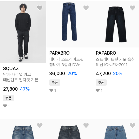
PAPABRO
PAPABRO
베이직 스트레이트핏
스트레이트핏 기모 흑청
청바지 3컬러 DW-
데님 IC-JEK-7011
SQUAZ
JEA-613,5,7
36,000
20
%
47,200
20
%
남자 캐주얼 카고
데님팬츠 일자핏 기본
쿠폰
쿠폰
청바지 SBJ042
27,800
47
%
1
1
쿠폰
1