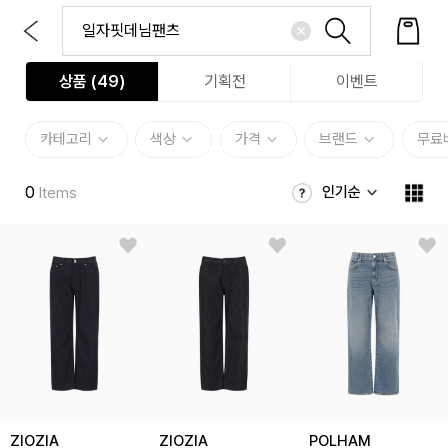
상품 (
49
)
기획전
이벤트
카테고리
색상
가격
브랜드
무료
0
인기순
Items
ZIOZIA
ZIOZIA
POLHAM