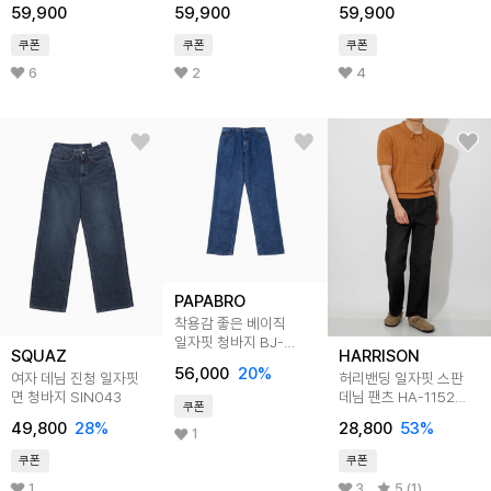
59,900
59,900
59,900
쿠폰
쿠폰
쿠폰
6
2
4
PAPABRO
착용감 좋은 베이직
일자핏 청바지 BJ-
SQUAZ
HARRISON
JEA-660
56,000
20
%
여자 데님 진청 일자핏
허리밴딩 일자핏 스판
면 청바지 SIN043
데님 팬츠 HA-1152
쿠폰
JAY1014
49,800
28
%
28,800
53
%
1
쿠폰
쿠폰
1
3
5 (1)