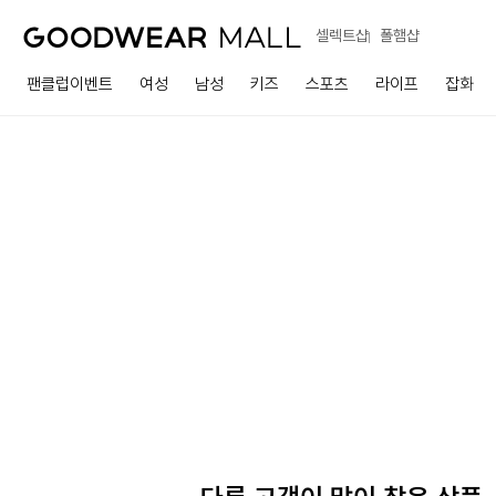
셀렉트샵
폴햄샵
팬클럽이벤트
여성
남성
키즈
스포츠
라이프
잡화