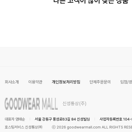
다른 고객이 많이 찾은 상품
회사소개
이용약관
개인정보처리방침
단체주문문의
입점/
신성통상(주)
대표자 염태순
서울 강동구 풍성로63길 84 신성빌딩
사업자등록번호 104-8
호스팅서비스 신성통상㈜
ⓒ
2026
goodwearmall.com ALL RIGHTS RES