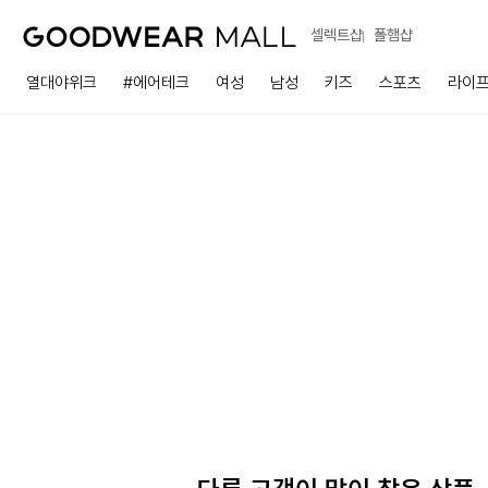
셀렉트샵
폴햄샵
열대야위크
#에어테크
여성
남성
키즈
스포츠
라이