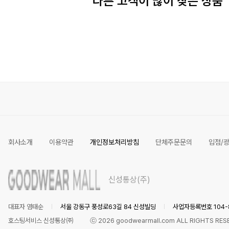
다른 고객이 많이 찾은 상품
회사소개
이용약관
개인정보처리방침
단체주문문의
입점/
신성통상(주)
대표자 염태순
서울 강동구 풍성로63길 84 신성빌딩
사업자등록번호 104-8
호스팅서비스 신성통상㈜
ⓒ
2026
goodwearmall.com ALL RIGHTS RES