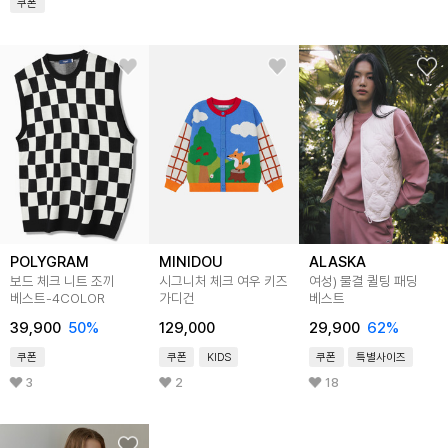
쿠폰
POLYGRAM
MINIDOU
ALASKA
보드 체크 니트 조끼
시그니처 체크 여우 키즈
여성) 물결 퀼팅 패딩
베스트-4COLOR
가디건
베스트
39,900
50
%
129,000
29,900
62
%
쿠폰
쿠폰
KIDS
쿠폰
특별사이즈
3
2
18