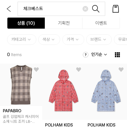
상품 (
10
)
기획전
이벤트
카테고리
색상
가격
브랜드
무료
0
인기순
Items
PAPABRO
골프 깅엄체크 캐시미어
소재 니트 조끼 LB-
POLHAM KIDS
POLHAM KIDS
VEG-2212