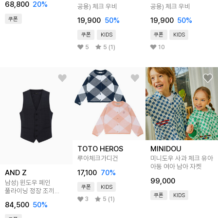
68,800
20
%
공용) 체크 우비
공용) 체크 우비
쿠폰
19,900
50
%
19,900
50
%
쿠폰
KIDS
쿠폰
KIDS
5
5 (1)
10
TOTO HEROS
MINIDOU
루아체크가디건
미니도우 사과 체크 유아
아동 여아 남아 자켓
17,100
70
%
AND Z
99,000
남성) 윈도우 페인
쿠폰
KIDS
풀라이닝 정장 조끼
쿠폰
KIDS
(네이비 체크)
3
5 (1)
84,500
50
%