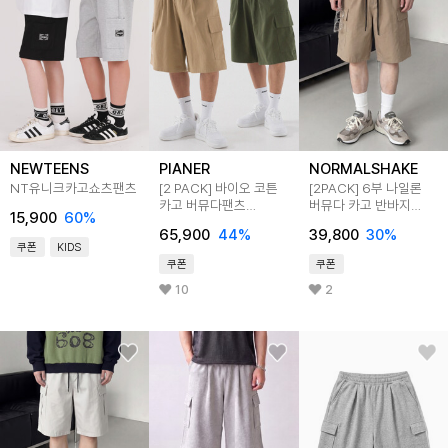
NEWTEENS
PIANER
NORMALSHAKE
NT유니크카고쇼츠팬츠
[2 PACK] 바이오 코튼
[2PACK] 6부 나일론
카고 버뮤다팬츠
버뮤다 카고 반바지
15,900
60
%
(4color)
4color
65,900
44
%
39,800
30
%
쿠폰
KIDS
쿠폰
쿠폰
10
2