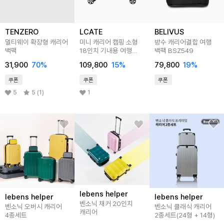
TENZERO
LCATE
BELIVUS
멀티웨이 확장형 캐리어
미니 캐리어 캠핑 소형
방수 캐리어결합 여행
백팩
18인치 기내용 여행
백팩 BSZ549
가방 LBU094
31,900
70
%
109,800
15
%
79,800
19
%
쿠폰
쿠폰
쿠폰
5
5 (1)
1
lebens helper
lebens helper
lebens helper
벤소닉 채커 20인치
벤소닉 오버시 캐리어
벤소닉 클래식 캐리어
캐리어
4종세트
2종세트(24형 + 14형)