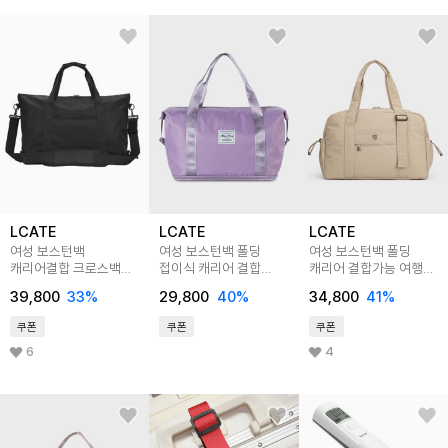
LCATE
LCATE
LCATE
여성 보스턴백
여성 보스턴백 폴딩
여성 보스턴백 폴딩
캐리어결합 크로스백
접이식 캐리어 결합
캐리어 결합가능 여행용
대용량 여행 보조가방
확장가능 여행용 보조
보조 가방 LJA134
39,800
33
%
29,800
40
%
34,800
41
%
LDTB003
가방 LJA136
쿠폰
쿠폰
쿠폰
6
4