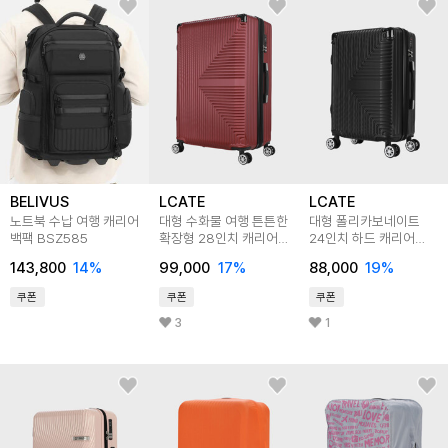
BELIVUS
LCATE
LCATE
노트북 수납 여행 캐리어
대형 수화물 여행 튼튼한
대형 폴리카보네이트
백팩 BSZ585
확장형 28인치 캐리어
24인치 하드 캐리어
LBU111
LBU110
143,800
14
%
99,000
17
%
88,000
19
%
쿠폰
쿠폰
쿠폰
3
1