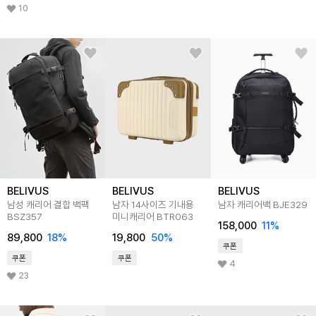
10
BELIVUS
BELIVUS
BELIVUS
남성 캐리어 결합 백팩
남자 14사이즈 기내용
남자 캐리어백 BJE329
BSZ357
미니캐리어 BTR063
158,000
11
%
89,800
18
%
19,800
50
%
쿠폰
쿠폰
쿠폰
4
23