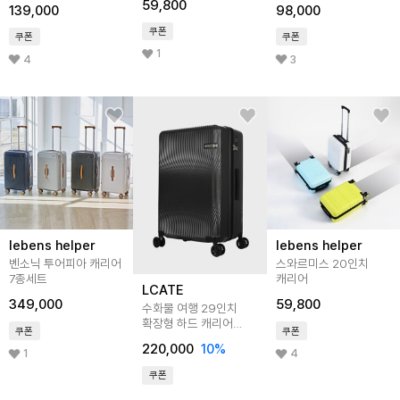
59,800
139,000
98,000
쿠폰
쿠폰
쿠폰
1
4
3
lebens helper
lebens helper
벤소닉 투어피아 캐리어
스와르미스 20인치
7종세트
캐리어
LCATE
349,000
59,800
수화물 여행 29인치
확장형 하드 캐리어
쿠폰
쿠폰
LBU108
220,000
10
%
1
4
쿠폰