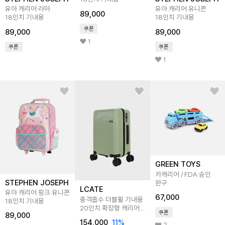
유아 캐리어 라마
유아 캐리어 유니콘
89,000
18인치 기내용
18인치 기내용
쿠폰
89,000
89,000
1
쿠폰
쿠폰
1
GREEN TOYS
카캐리어 / FDA 승인
STEPHEN JOSEPH
완구
LCATE
유아 캐리어 핑크 유니콘
67,000
충격흡수 더블휠 기내용
18인치 기내용
20인치 확장형 캐리어
쿠폰
89,000
LBU106
154,000
11
%
2