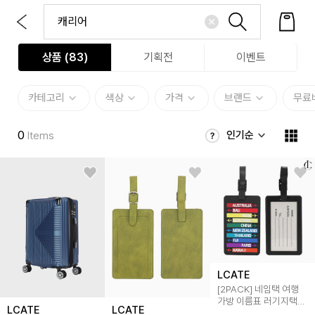
상품 (
83
)
기획전
이벤트
카테고리
색상
가격
브랜드
무료
0
인기순
Items
LCATE
[2PACK] 네임택 여행
가방 이름표 러기지택
LCATE
LCATE
캐리어네임택 LHB088