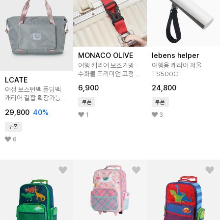
MONACO OLIVE
lebens helper
여행 캐리어 보조가방
여행용 캐리어 저울
수화물 프리미엄 고정
TS500C
LCATE
스트랩
6,900
24,800
여성 보스턴백 폴딩백
캐리어 결합 확장가능
쿠폰
쿠폰
여행 보조가방 LJA133
29,800
40
%
1
3
쿠폰
6