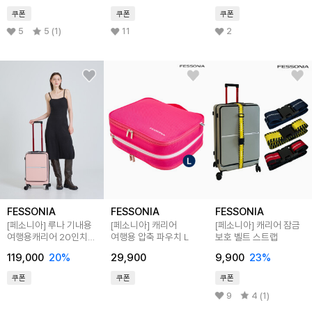
쿠폰
쿠폰
쿠폰
5
5 (1)
11
2
FESSONIA
FESSONIA
FESSONIA
[페소니아] 루나 기내용
[페소니아] 캐리어
[페소니아] 캐리어 잠금
여행용캐리어 20인치
여행용 압축 파우치 L
보호 벨트 스트랩
로즈핑크
119,000
20
%
29,900
9,900
23
%
쿠폰
쿠폰
쿠폰
9
4 (1)