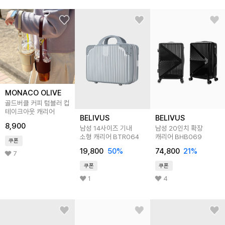
MONACO OLIVE
골드버클 커피 텀블러 컵
테이크아웃 캐리어
BELIVUS
BELIVUS
8,900
남성 14사이즈 기내
남성 20인치 확장
소형 캐리어 BTR064
캐리어 BHB069
쿠폰
19,800
50
%
74,800
21
%
7
쿠폰
쿠폰
1
4