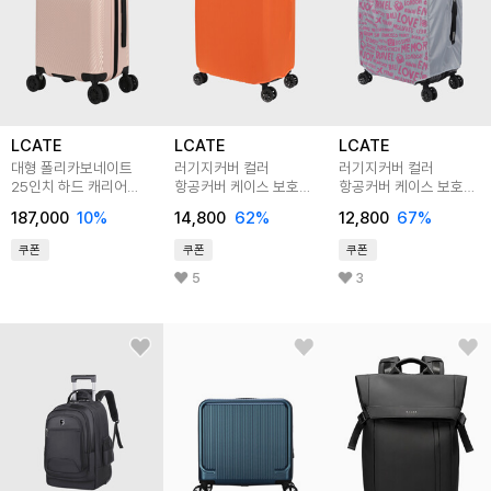
LCATE
LCATE
LCATE
대형 폴리카보네이트
러기지커버 컬러
러기지커버 컬러
25인치 하드 캐리어
항공커버 케이스 보호
항공커버 케이스 보호
LBU107
수하물 캐리어 덮개
수하물 캐리어 덮개
187,000
10
%
14,800
62
%
12,800
67
%
LHB089
LHB090
쿠폰
쿠폰
쿠폰
5
3