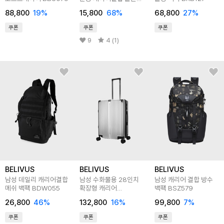
숄더백 BTR036
88,800
19
%
15,800
68
%
68,800
27
%
쿠폰
쿠폰
쿠폰
9
4 (1)
BELIVUS
BELIVUS
BELIVUS
남성 데일리 캐리어결합
남성 수화물용 28인치
남성 캐리어 결합 방수
메쉬 백팩 BDW055
확장형 캐리어
백팩 BSZ579
BBU078
26,800
46
%
132,800
16
%
99,800
7
%
쿠폰
쿠폰
쿠폰