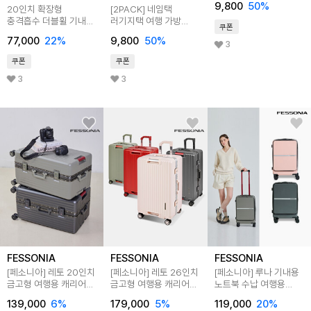
9,800
50
%
20인치 확장형
[2PACK] 네임택
충격흡수 더블휠 기내용
러기지택 여행 가방
쿠폰
캐리어 LBU109
이름표 캐리어네임택
77,000
22
%
9,800
50
%
LHB087
3
쿠폰
쿠폰
3
3
FESSONIA
FESSONIA
FESSONIA
[페소니아] 레토 20인치
[페소니아] 레토 26인치
[페소니아] 루나 기내용
금고형 여행용 캐리어
금고형 여행용 캐리어
노트북 수납 여행용
기내용
화물용
캐리어 20인치
139,000
6
%
179,000
5
%
119,000
20
%