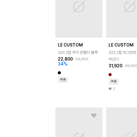
LE CUSTOM
LE CUSTOM
32S 2합 무지 반팔티 블랙
32S 2합 피그먼
22,800
34,900
버건디
34
%
31,920
39,90
쿠폰
쿠폰
2