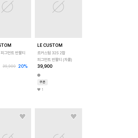
USTOM
LE CUSTOM
합 피그먼트 반팔티
르커스텀 32S 2합
피그먼트 반팔티 (차콜)
0
20
%
39,900
39,900
쿠폰
1