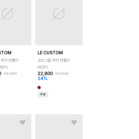
USTOM
LE CUSTOM
합 무지 반팔티
32S 2합 무지 반팔티
멜란지
버건디
0
22,800
34,900
34,900
34
%
쿠폰