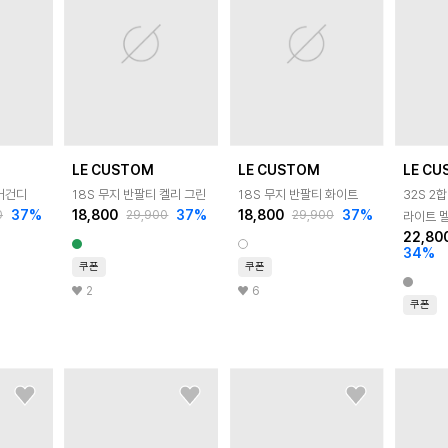
LE CUSTOM
LE CUSTOM
LE C
 버건디
18S 무지 반팔티 켈리 그린
18S 무지 반팔티 화이트
32S 2
37
%
18,800
37
%
18,800
37
%
0
29,900
29,900
라이트 
22,80
34
%
쿠폰
쿠폰
2
6
쿠폰