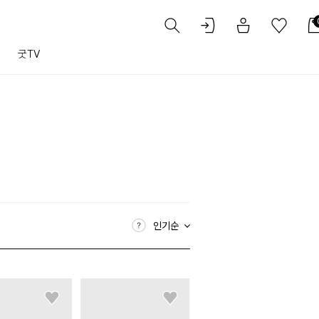
트
굿TV
인기순