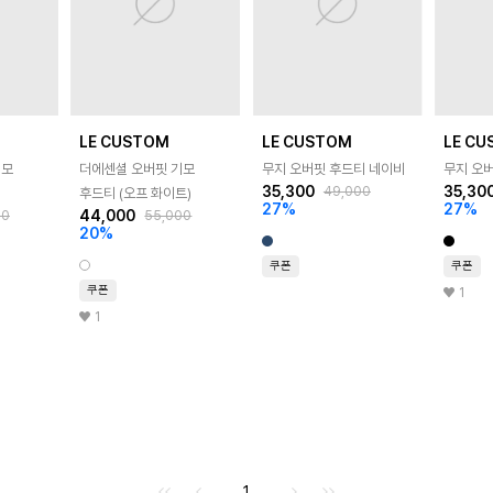
LE CUSTOM
LE CUSTOM
LE C
기모
더에센셜 오버핏 기모
무지 오버핏 후드티 네이비
무지 오
35,300
35,30
49,000
후드티 (오프 화이트)
27
%
27
%
44,000
00
55,000
20
%
쿠폰
쿠폰
쿠폰
1
1
처음으로
이전으로
다음으로
마지막으로
1