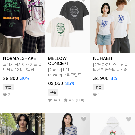
NORMALSHAKE
MELLOW
NUHABIT
CONCEPT
코마사 빅사이즈 커플 쿨
[2PACK] 베스트 반팔
반팔티 12종 모음전
[2pack] U11
티셔츠 커플티 시밀러룩
Mosdope 피그먼트
커플룩 (베이직, 슬림핏)
29,800
30
%
34,900
3
%
반팔티
63,050
35
%
쿠폰
쿠폰
쿠폰
2
1
348
4.9 (114)