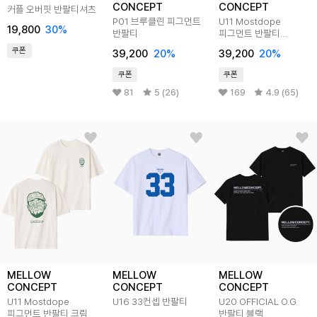
CONCEPT
CONCEPT
커플 오버핏 반팔티셔츠
P01 브루클린 피그먼트
U11 Mostdope
19,800
30
%
반팔티
피그먼트 반팔티
다크그레이
쿠폰
39,200
20
%
39,200
20
%
쿠폰
쿠폰
81
5 (26)
169
4.9 (65)
MELLOW
MELLOW
MELLOW
CONCEPT
CONCEPT
CONCEPT
U11 Mostdope
U16 33컨셉 반팔티
U20 OFFICIAL O.G
피그먼트 반팔티 크림
반팔티 블랙