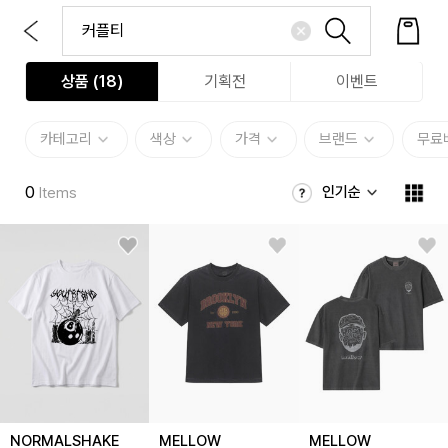
상품 (
18
)
기획전
이벤트
카테고리
색상
가격
브랜드
무료
0
인기순
Items
NORMALSHAKE
MELLOW
MELLOW