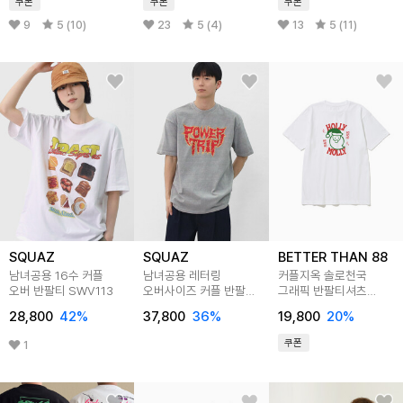
쿠폰
쿠폰
쿠폰
9
5 (10)
23
5 (4)
13
5 (11)
SQUAZ
SQUAZ
BETTER THAN 88
남녀공용 16수 커플
남녀공용 레터링
커플지옥 솔로천국
오버 반팔티 SWV113
오버사이즈 커플 반팔티
그래픽 반팔티셔츠
SWV112
btss42
28,800
42
%
37,800
36
%
19,800
20
%
쿠폰
1