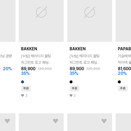
BAKKEN
BAKKEN
PAPA
러닝 경량
[누빔] 헤리티지 퀄팅
[누빔] 헤리티지 퀄팅
가슴배색
피그먼트 로고 패딩
피그먼트 로고 패딩
하이넥 골
20
%
89,900
89,900
81,60
0
139,900
139,900
후드집업 BK7834_네이비
후드집업 BK7834_블랙
VEPG-
35
%
35
%
20
%
쿠폰
쿠폰
쿠폰
3
2