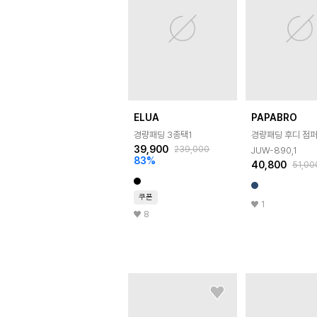
ELUA
PAPABRO
경량패딩 3종택1
경량패딩 후디 점퍼
39,900
239,000
JUW-890,1
83
%
40,800
51,00
쿠폰
1
8