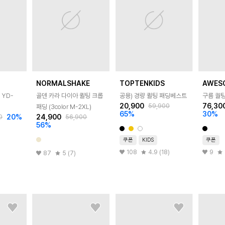
NORMALSHAKE
TOPTENKIDS
AWES
 YD-
골덴 카라 다이아 퀼팅 크롭
공용) 경량 퀼팅 패딩베스트
구름 퀄팅
20,900
76,30
59,900
패딩 (3color M-2XL)
65
%
30
%
20
%
24,900
0
56,900
56
%
쿠폰
KIDS
쿠폰
108
4.9 (18)
9
87
5 (7)