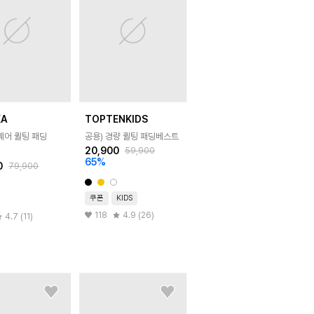
KA
TOPTENKIDS
퀘어 퀼팅 패딩
공용) 경량 퀼팅 패딩베스트
20,900
59,900
65
%
0
79,900
쿠폰
KIDS
118
4.9 (26)
4.7 (11)