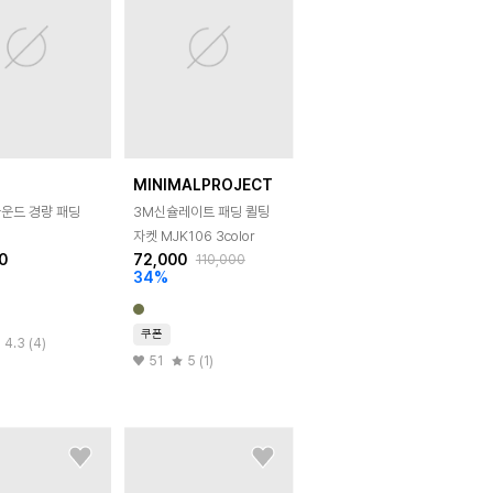
MINIMALPROJECT
라운드 경량 패딩
3M신슐레이트 패딩 퀼팅
자켓 MJK106 3color
0
72,000
110,000
34
%
쿠폰
4.3 (4)
51
5 (1)