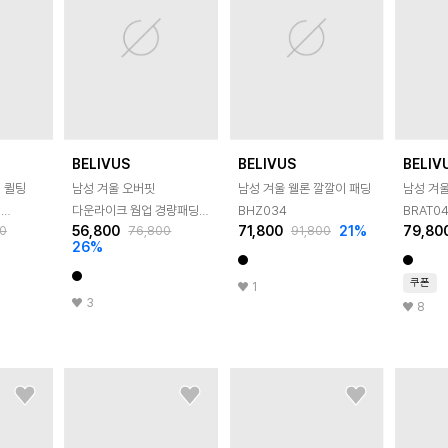
BELIVUS
BELIVUS
BELIV
 퀼팅
남성 겨울 오버핏
남성 겨울 웰론 깔깔이 패딩
남성 겨울
딩
다운라이크 웜업 경량패딩
BHZ034
BRAT0
56,800
71,800
21
%
79,80
0
76,800
91,800
BHZ031
26
%
쿠폰
1
3
8