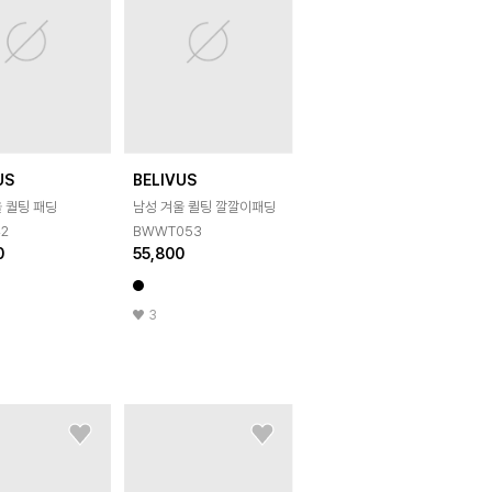
US
BELIVUS
 퀄팅 패딩
남성 겨울 퀼팅 깔깔이패딩
42
BWWT053
0
55,800
3