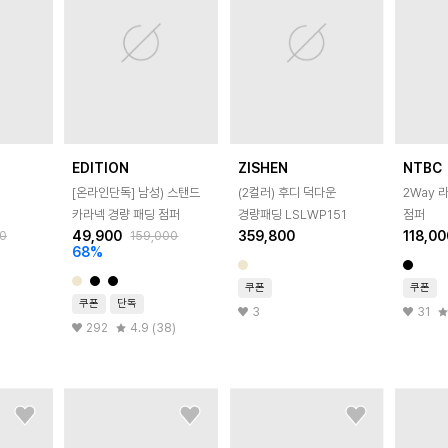
EDITION
ZISHEN
NTBC
[온라인단독]
남성) 스탠드
(2컬러) 후디 덕다운
2Way 
카라넥 경량 패딩 점퍼
경량패딩 LSLWP151
점퍼
49,900
359,800
118,00
0
159,000
68
%
쿠폰
쿠폰
쿠폰
단독
3
31
292
4.9 (38)