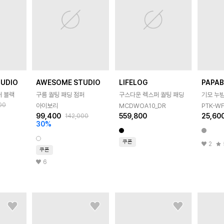
UDIO
AWESOME STUDIO
LIFELOG
PAPA
퍼 블랙
구름 퀄팅 패딩 점퍼
구스다운 렉스퍼 퀄팅 패딩
기모 누빔
00
아이보리
MCDWOA10_DR
PTK-WF
99,400
559,800
25,60
142,000
30
%
쿠폰
2
쿠폰
6