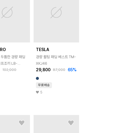
BRO
TESLA
 두툼한 경량 패딩
경량 퀼팅 패딩 베스트 TM-
프조끼 LB-
XKJ46
0
29,800
65
%
102,000
87,000
KS21M103
무료배송
5