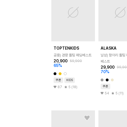
TOPTENKIDS
ALASKA
공용) 경량 퀼팅 패딩베스트
남성) 항아리 퀼팅
20,900
59,900
베스트
65
%
29,900
99,90
70
%
쿠폰
KIDS
쿠폰
87
5 (18)
54
5 (11)