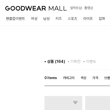
셀렉트샵
폴햄샵
팬클럽이벤트
여성
남성
키즈
스포츠
라이프
잡화
상품 (
164
)
기획전
이벤트
0
Items
카테고리
색상
가격
브