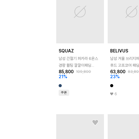
SQUAZ
BELIVUS
남성 간절기 퍼카라 6온스
남성 겨울 쓰리지퍼
경량 퀼팅 깔깔이패딩
후드 고프코어 패
85,800
63,800
109,800
83,80
SDC002
BRAT121
21
%
23
%
쿠폰
6