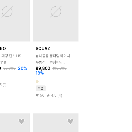
BRO
SQUAZ
 패딩 팬츠 HS-
남녀공용 롱패딩 하이넥
119
누빔점퍼 퀄팅패딩
0
20
%
89,800
32,000
109,800
SRP001
18
%
5 (1)
쿠폰
56
4.5 (4)