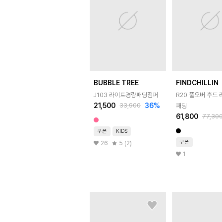
BUBBLE TREE
FINDCHILLIN
J103 라이트경량패딩점퍼
R20 풀오버 후드 
21,500
36
%
33,900
패딩
61,800
77,30
쿠폰
KIDS
쿠폰
26
5 (2)
1