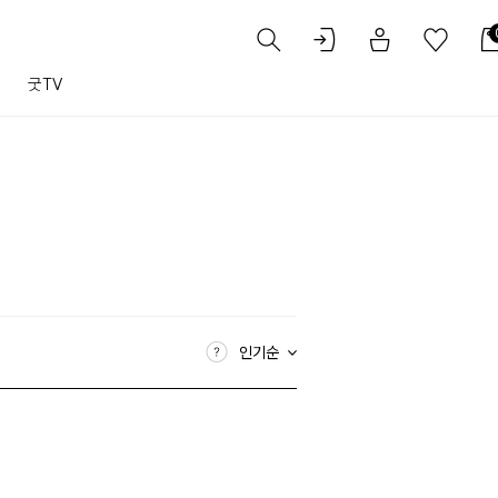
트
굿TV
인기순