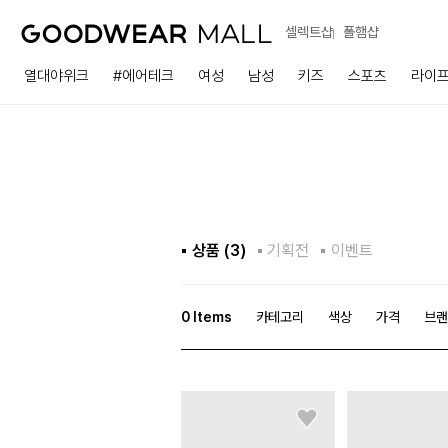
셀렉트샵
폴햄샵
열대야위크
#에어테크
여성
남성
키즈
스포츠
라이
상품 (
3
)
기획전
이벤트
0
Items
카테고리
색상
가격
브