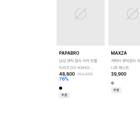
PAPABRO
MAXZA
남성 큐빅 장식 카라 반팔
캐릭터 큐빅장식 
티셔츠 DO-KAHG-
니트 베스트
48,800
39,900
204,000
505_506
76
%
쿠폰
쿠폰