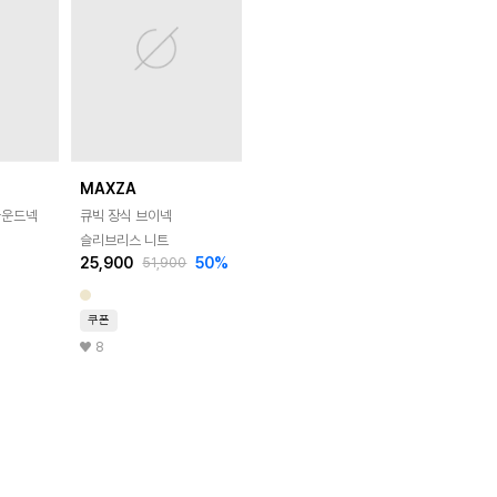
MAXZA
라운드넥
큐빅 장식 브이넥
슬리브리스 니트
25,900
50
%
51,900
쿠폰
8