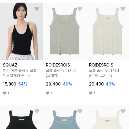
SQUAZ
ROIDESROIS
ROIDESROIS
여성 여름 슬림핏 크롭
크롭 슬림 핏 나시티
크롭 슬림 핏 나시티
패드일체형 끈나시
(그레이)
(라이트그레이)
SDCT005
15,800
54
%
29,400
40
%
29,400
40
%
1
1
1