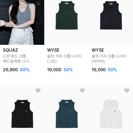
SQUAZ
WYSE
WYSE
스판 후드 크롭
슬릿 카라 크롭 나시티
슬릿 카라 크롭 나시티
패드일체형 나시
(그린)
(네이비)
SADE002
26,800
46
%
19,000
50
%
19,000
50
%