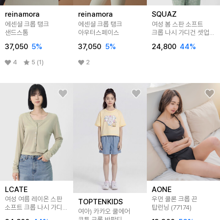
reinamora
reinamora
SQUAZ
에센셜 크롭 탱크
에센셜 크롭 탱크
여성 봄 스판 소프트
샌드스톰
아우터스페이스
크롭 나시 가디건 셋업
SATO001
37,050
5
%
37,050
5
%
24,800
44
%
4
5 (1)
2
LCATE
AONE
여성 여름 레이온 스판
우먼 쿨론 크롭 끈
TOPTENKIDS
소프트 크롭 나시 가디건
탑런닝 (77174)
여아) 카카오 쿨에어
세트 (4컬러)
코튼 크롭 반팔티