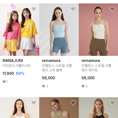
NANAJUNI
reinamora
reinamora
어라운드크롭티셔츠
언밸런스 스트랩 크롭
언밸런스 스트랩 크롭
탱크 스파 블루
탱크 화이트
11,900
66
%
56,000
56,000
1
2
2