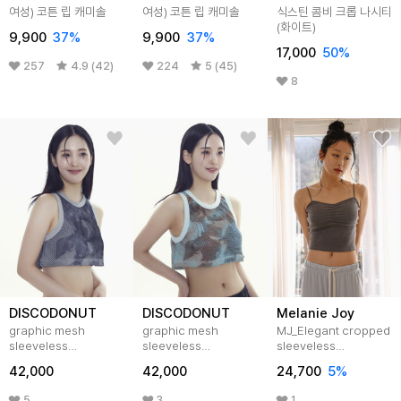
여성) 코튼 립 캐미솔
여성) 코튼 립 캐미솔
식스틴 콤비 크롭 나시티
(화이트)
9,900
37
%
9,900
37
%
17,000
50
%
257
4.9 (42)
224
5 (45)
8
DISCODONUT
DISCODONUT
Melanie Joy
graphic mesh
graphic mesh
MJ_Elegant cropped
sleeveless
sleeveless
sleeveless
croptop_kk
croptop_sb
top_2color
42,000
42,000
24,700
5
%
5
3
1