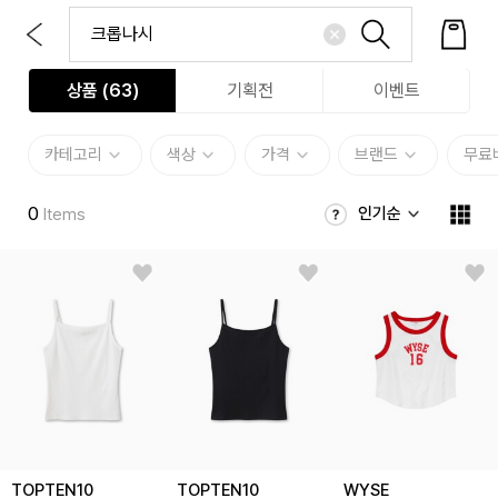
상품 (
63
)
기획전
이벤트
카테고리
색상
가격
브랜드
무료
0
인기순
Items
TOPTEN10
TOPTEN10
WYSE