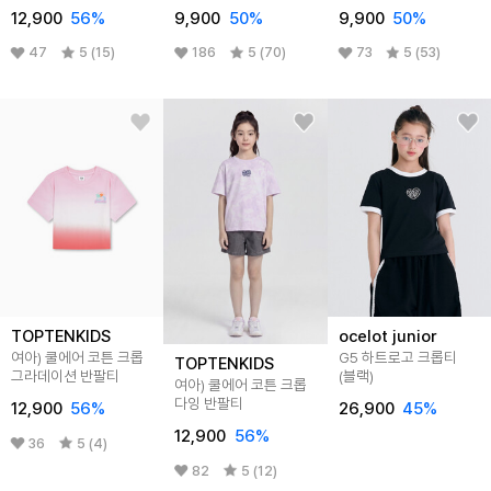
12,900
56
%
9,900
50
%
9,900
50
%
47
5 (15)
186
5 (70)
73
5 (53)
TOPTENKIDS
ocelot junior
여아) 쿨에어 코튼 크롭
G5 하트로고 크롭티
TOPTENKIDS
그라데이션 반팔티
(블랙)
여아) 쿨에어 코튼 크롭
다잉 반팔티
12,900
56
%
26,900
45
%
12,900
56
%
36
5 (4)
82
5 (12)