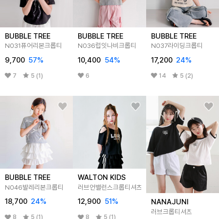
BUBBLE TREE
BUBBLE TREE
BUBBLE TREE
N031퓨어리본크롭티
N036럽잇나비크롭티
N037라이딩크롭티
9,700
57
%
10,400
54
%
17,200
24
%
7
5 (1)
6
14
5 (2)
BUBBLE TREE
WALTON KIDS
N046발레리본크롭티
러브언밸런스크롭티셔츠
18,700
24
%
12,900
51
%
NANAJUNI
러브크롭티셔츠
8
5 (1)
8
5 (1)