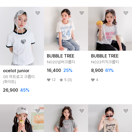
BUBBLE TREE
BUBBLE TREE
N020넘버크롭티
N023키치크롭티
16,400
25
%
8,900
61
%
ocelot junior
G5 하트로고 크롭티
12
5 (3)
4
(화이트)
26,900
45
%