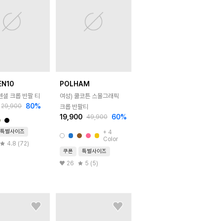
EN10
POLHAM
센셜 크롭 반팔 티
여성) 쿨코튼 스몰그래픽
80
%
29,900
크롭 반팔티
19,900
60
%
49,900
특별사이즈
+
4
Color
4.8 (72)
쿠폰
특별사이즈
26
5 (5)