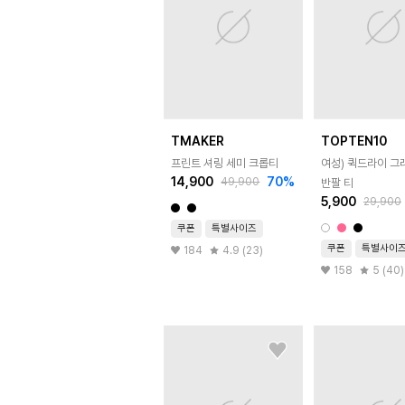
TMAKER
TOPTEN10
프린트 셔링 세미 크롭티
여성) 퀵드라이 그
14,900
70
%
49,900
반팔 티
5,900
29,900
쿠폰
특별사이즈
쿠폰
특별사이
184
4.9 (23)
158
5 (40)