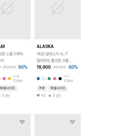
AM
ALASKA
쿨코튼 스몰그래픽
여성) 알래스카 AL-T
팔티
알라뮤트 쿨코튼 크롭
0
60
%
19,900
60
%
49,900
49,900
반팔티
+
4
+
1
Color
Color
특별사이즈
쿠폰
특별사이즈
5 (6)
40
5 (9)