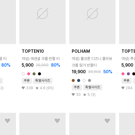
TOPTEN10
POLHAM
TOPT
팔 티
여성) 에센셜 크롭 반팔 티
여성) 쿨코튼 디즈니 콜라보
여성) 루
80
%
5,900
80
%
5,900
29,900
크롭 링거 반팔티
19,900
50
%
39,900
즈
쿠폰
특별사이즈
쿠폰
쿠폰
특별사이즈
42)
338
4.9 (95)
284
30
5 (3)