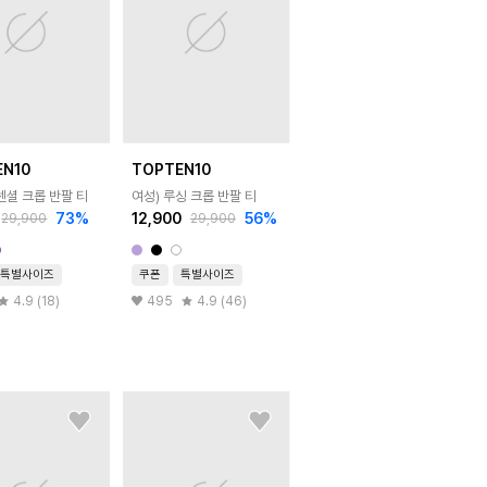
EN10
TOPTEN10
센셜 크롭 반팔 티
여성) 루싱 크롭 반팔 티
73
%
12,900
56
%
29,900
29,900
특별사이즈
쿠폰
특별사이즈
4.9 (18)
495
4.9 (46)