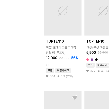
TOPTEN10
TOPTEN10
여성) 쿨에어 코튼 그래픽
여성) 루싱 크롭 반
5,900
29,900
반팔 티 (루즈핏)
12,900
56
%
29,900
쿠폰
특별사이
쿠폰
특별사이즈
377
4.9 (
604
4.9 (128)