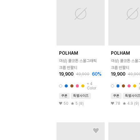
POLHAM
POLHAM
여성) 쿨코튼 스몰그래픽
여성) 쿨코튼 스몰
크롭 반팔티
크롭 반팔티
19,900
60
%
19,900
49,900
49,90
+
4
Color
쿠폰
특별사이즈
쿠폰
특별사이
50
5 (8)
78
4.9 (9)