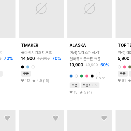
TMAKER
ALASKA
TOPT
팔티
플라워 시리즈 티셔츠
여성) 알래스카 AL-T
여성) 에
70
%
14,900
70
%
5,900
0
49,900
알라뮤트 쿨코튼 크롭
19,900
60
%
49,900
반팔티
즈
쿠폰
쿠폰
+
1
Color
)
112
4.9 (15)
81
쿠폰
특별사이즈
15
5 (4)