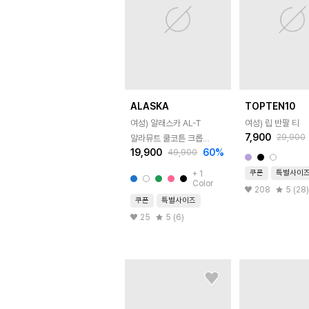
ALASKA
TOPTEN10
여성) 알래스카 AL-T
여성) 립 반팔 티
7,900
29,900
알라뮤트 쿨코튼 크롭
19,900
60
%
49,900
반팔티
쿠폰
특별사이
+
1
Color
208
5 (28)
쿠폰
특별사이즈
25
5 (6)