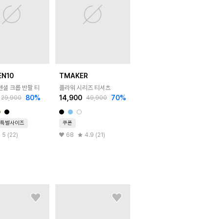
EN10
TMAKER
센셜 크롭 반팔 티
플라워 시리즈 티셔츠
80
%
14,900
70
%
29,900
49,900
특별사이즈
쿠폰
5 (22)
68
4.9 (21)