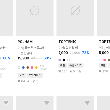
POLHAM
TOPTEN10
TOPT
그래픽
여성) 쿨코튼 스몰그래픽
여성) 립 반팔 티
여성) 에
7,900
73
%
5,900
29,900
크롭 반팔티
60
%
19,900
60
%
0
49,900
쿠폰
특별사이즈
쿠폰
+
4
+
4
Color
Color
234
5 (41)
276
즈
쿠폰
특별사이즈
64
5 (13)