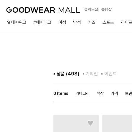
셀렉트샵
폴햄샵
열대야위크
#에어테크
여성
남성
키즈
스포츠
라이
상품 (
498
)
기획전
이벤트
0
Items
카테고리
색상
가격
브