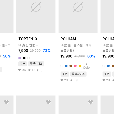
TOPTEN10
POLHAM
POLH
니 콜라보
여성) 립 반팔 티
여성) 쿨코튼 스몰그래픽
여성) 
7,900
73
%
29,900
크롭 반팔티
크롭 반
50
%
19,900
60
%
19,90
0
49,900
쿠폰
특별사이즈
+
4
Color
즈
96
4.9 (13)
쿠폰
특별사이즈
쿠폰
29
5 (8)
28