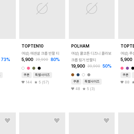
TOPTEN10
POLHAM
TOPT
여성) 에센셜 크롭 반팔 티
여성) 쿨코튼 디즈니 콜라보
여성) 루
73
%
5,900
80
%
5,900
29,900
크롭 링거 반팔티
19,900
50
%
39,900
즈
쿠폰
특별사이즈
쿠폰
쿠폰
특별사이즈
144
5 (57)
88
48
5 (3)