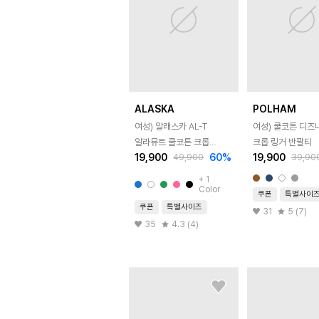
ALASKA
POLHAM
여성) 알래스카 AL-T
여성) 쿨코튼 디즈
알라뮤트 쿨코튼 크롭
크롭 링거 반팔티
19,900
60
%
19,900
49,900
39,90
반팔티
+
1
Color
쿠폰
특별사이
쿠폰
특별사이즈
31
5 (7)
35
4.3 (4)