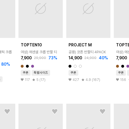
TOPTEN10
PROJECT M
TOPT
래픽 크롭
여성) 에센셜 크롭 반팔 티
공용) 코튼 반팔티 4PACK
여성) 에
7,900
73
%
14,900
40
%
7,900
29,900
24,900
80
%
쿠폰
특별사이즈
쿠폰
쿠폰
즈
117
5 (17)
427
4.9 (167)
156