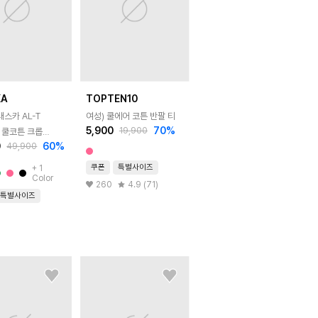
KA
TOPTEN10
래스카 AL-T
여성) 쿨에어 코튼 반팔 티
5,900
70
%
19,900
 쿨코튼 크롭
0
60
%
49,900
쿠폰
특별사이즈
+
1
Color
260
4.9 (71)
특별사이즈