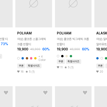
POLHAM
POLHAM
ALAS
반팔 티
여성) 쿨코튼 스몰그래픽
여성) 쿨코튼 빅그래픽 크롭
여성) 알
73
%
크롭 반팔티
반팔티
알라뮤트
19,900
60
%
19,900
60
%
19,90
49,900
49,900
반팔티
즈
+
4
Color
쿠폰
특별사이즈
쿠폰
특별사이즈
쿠폰
11
5 (1)
16
5 (1)
20