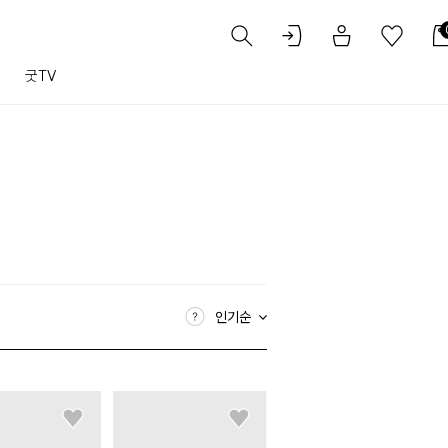
트
굿TV
인기순