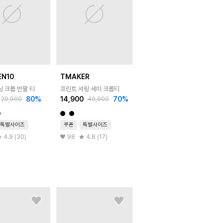
EN10
TMAKER
싱 크롭 반팔 티
프린트 셔링 세미 크롭티
80
%
14,900
70
%
29,900
49,900
특별사이즈
쿠폰
특별사이즈
4.9 (30)
98
4.8 (17)