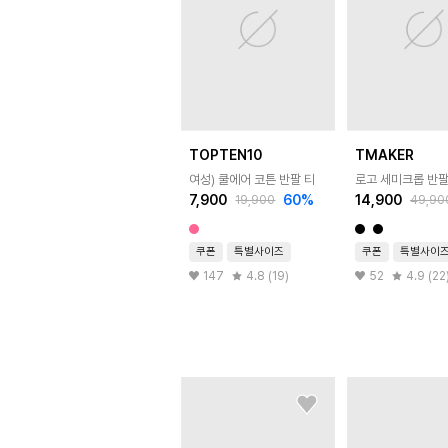
TOPTEN10
TMAKER
여성) 쿨에어 코튼 반팔 티
로고 세미크롭 반
7,900
60
%
14,900
19,900
49,90
쿠폰
특별사이즈
쿠폰
특별사이
147
4.8 (19)
52
4.9 (22