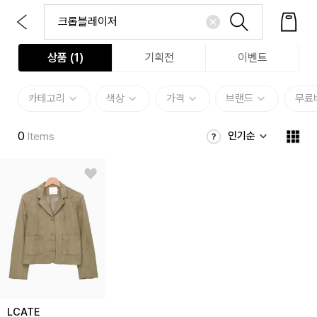
상품 (
1
)
기획전
이벤트
카테고리
색상
가격
브랜드
무료
0
인기순
Items
LCATE