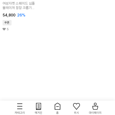
여성자켓 스웨이드 심플
블레이져 정장 크롭기장
재킷 LRR001
54,800
26
%
쿠폰
5
카테고리
매거진
홈
위시
마이페이지