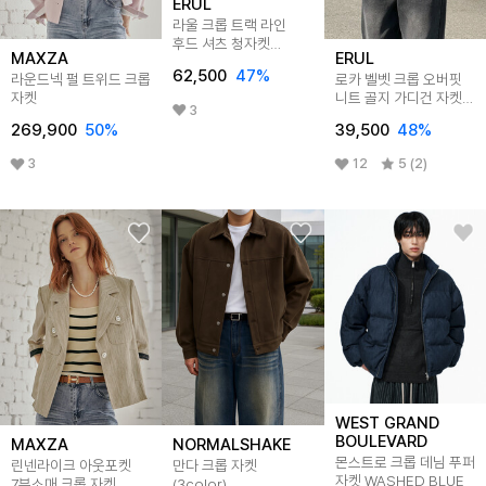
ERUL
라울 크롭 트랙 라인
후드 셔츠 청자켓
MAXZA
ERUL
2colors
62,500
47
%
라운드넥 펄 트위드 크롭
로카 벨벳 크롭 오버핏
자켓
니트 골지 가디건 자켓
3
2colors
269,900
50
%
39,500
48
%
3
12
5 (2)
WEST GRAND
BOULEVARD
MAXZA
NORMALSHAKE
몬스트로 크롭 데님 푸퍼
린넨라이크 아웃포켓
만다 크롭 자켓
자켓 WASHED BLUE
7부소매 크롭 자켓
(3color)