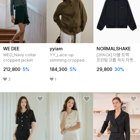
WE DEE
yyiam
NORMALSHAKE
WED_Navy collar
YY_Lace-up
[2PACK] 더블 트랙
cropped jacket
slimming cropped
프린팅 크롭 져지 자켓
jacket
3color
212,800
5
%
184,300
5
%
29,800
30
%
2
1