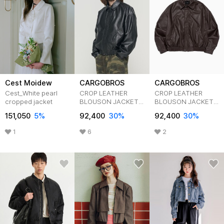
Cest Moidew
CARGOBROS
CARGOBROS
Cest_White pearl
CROP LEATHER
CROP LEATHER
cropped jacket
BLOUSON JACKET
BLOUSON JACKET
(BLACK)
(BROWN)
151,050
5
%
92,400
30
%
92,400
30
%
1
6
2