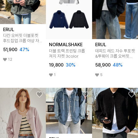
ERUL
다칸 오버핏 더블포켓
후드집업 크롭 야상 자켓
NORMALSHAKE
ERUL
4color
51,900
47
%
더블 트랙 프린팅 크롭
데피드 레드 자수 투포켓
져지 자켓 3color
&투웨이 크롭 오버핏
12
청자켓
19,800
30
%
58,900
48
%
1
5