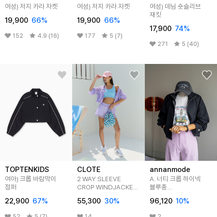
여성) 저지 카라 자켓
여성) 저지 카라 자켓
여성) 데님 숏슬리브
재킷
19,900
66
%
19,900
66
%
17,900
74
%
152
4.9 (16)
177
5 (7)
271
5 (40)
TOPTENKIDS
CLOTE
annanmode
여아) 크롭 바람막이
2 WAY SLEEVE
A. 너티 크롭 하이넥
점퍼
CROP WINDJACKET
블루종
- PURPLE
[자켓D0205R01]
22,900
67
%
55,300
30
%
96,120
10
%
52
5 (7)
14
2