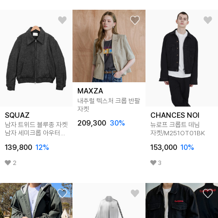
MAXZA
내추럴 텍스처 크롭 반팔
자켓
SQUAZ
CHANCES NOI
209,300
30
%
남자 트위드 블루종 자켓
뉴로프 크롭트 데님
남자 세미크롭 아우터
자켓/M251OT01BK
SWY004
139,800
12
%
153,000
10
%
2
3