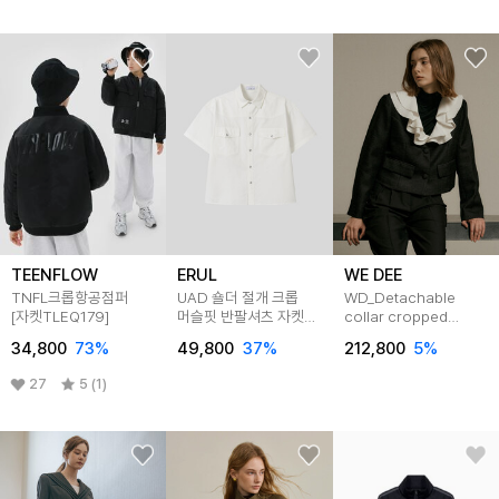
TEENFLOW
ERUL
WE DEE
TNFL크롭항공점퍼
UAD 숄더 절개 크롭
WD_Detachable
[자켓TLEQ179]
머슬핏 반팔셔츠 자켓
collar cropped
3colors
jacket
34,800
73
%
49,800
37
%
212,800
5
%
27
5 (1)