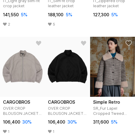
IT_Light gray slim-fit
IT_Slim fit crop
IT_Zippered crop
crop jacket
leather jacket
leather jacket
141,550
5
%
188,100
5
%
127,300
5
%
2
5
CARGOBROS
CARGOBROS
Simple Retro
OVER CROP
OVER CROP
SR_Fur Lapel
BLOUSON JACKET
BLOUSON JACKET
Cropped Tweed
(BEIGE)
(BLACK)
Jacket
106,400
30
%
106,400
30
%
311,600
5
%
1
1