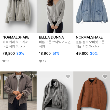
NORMALSHAKE
BELLA DONNA
NORMALSHAKE
배색 카라 워크 지퍼
버튼 크롭 브이넥 가디건
벌룬 절개 오버핏 크롭
크롭 자켓 3color
자켓
데님 자켓 2color
79,800
30
%
18,900
51
%
49,800
30
%
13
17