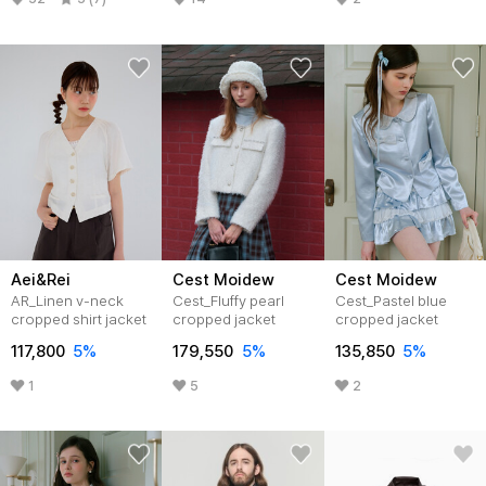
Aei&Rei
Cest Moidew
Cest Moidew
AR_Linen v-neck
Cest_Fluffy pearl
Cest_Pastel blue
cropped shirt jacket
cropped jacket
cropped jacket
117,800
5
%
179,550
5
%
135,850
5
%
1
5
2