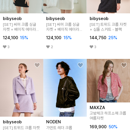
bibyseob
bibyseob
bibyseob
[SET] 써머 크롭 싱글
[SET] 써머 크롭 싱글
[SET] 트위드 크롭 자켓
자켓 + 베이직 에이라인
자켓 + 베이직 에이라인
+ 심플 스커트 - 블랙
미니 스커트 블랙
미니 스커트 아이보리
124,100
15
%
124,100
15
%
144,750
25
%
3
2
3
MAXZA
고방체크 하프소매 크롭
여름자켓
bibyseob
NODEN
169,900
50
%
[SET] 트위드 크롭 자켓
가먼트 레더 크롭