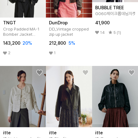
BUBBLE TREE
G060제이크롭데님자켓
41,900
TNGT
DunDrop
Crop Padded MA-1
DD_Vintage cropped
14
5 (1)
Bomber Jacket
zip up jacket
(Black)
143,200
20
%
212,800
5
%
TNJU5F106BK
2
1
itte
itte
itte