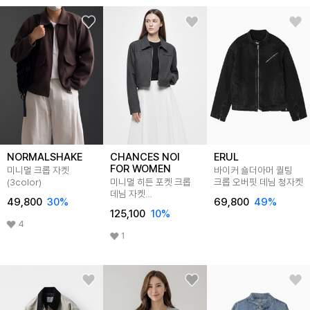
NORMALSHAKE
CHANCES NOI
ERUL
FOR WOMEN
미니멀 크롭 자켓
바이커 숄더아머 퀄팅
(3color)
미니멀 히든 포켓 크롭
크롭 오버핏 데님 청자켓
데님 자켓
49,800
30
%
69,800
49
%
(블랙)/W261OT04
125,100
10
%
4
1