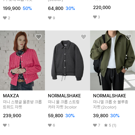
220,000
199,900
50
%
64,800
30
%
3
2
9
MAXZA
NORMALSHAKE
NORMALSHAKE
미니 스팽글 울혼방 크롭
미니 울 크롭 스트링
미니멀 크롭 숏 블루종
트위드 자켓
카라 자켓 3color
자켓 (2color)
239,900
59,800
30
%
39,800
30
%
1
6
7
5 (1)