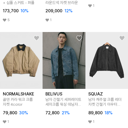
+ 심플 스커트 - 퍼플
라운드넥 자켓 브라운
1
173,700
10
%
209,000
12
%
5
1
NORMALSHAKE
BELIVUS
SQUAZ
골덴 카라 워크 크롭
남자 간절기 세퍼레이트
남자 캐주얼 크롭 레더
자켓 4color
세미크롭 워싱 데님자켓
자켓 간절기 아우터
BXR056
SABM002
79,800
30
%
72,800
21
%
89,800
18
%
1
1