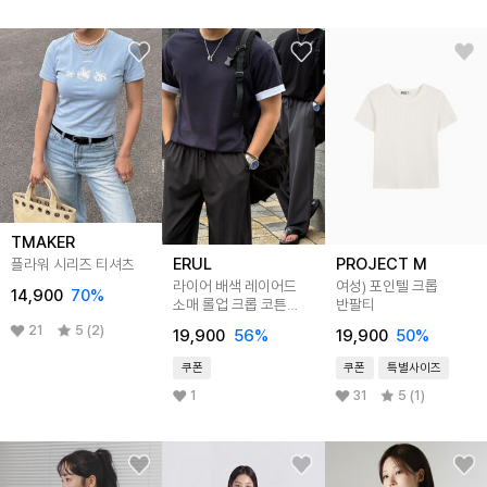
TMAKER
ERUL
PROJECT M
플라워 시리즈 티셔츠
라이어 배색 레이어드
여성) 포인텔 크롭
14,900
70
%
소매 롤업 크롭 코튼
반팔티
반팔티 6colors
21
5 (2)
19,900
56
%
19,900
50
%
쿠폰
쿠폰
특별사이즈
1
31
5 (1)