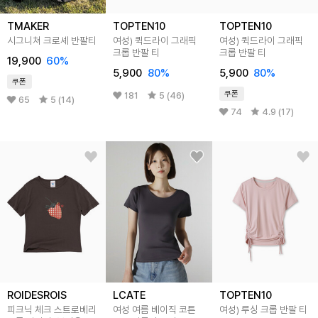
TMAKER
TOPTEN10
TOPTEN10
시그니쳐 크로셰 반팔티
여성) 퀵드라이 그래픽
여성) 퀵드라이 그래픽
크롭 반팔 티
크롭 반팔 티
19,900
60
%
5,900
80
%
5,900
80
%
쿠폰
쿠폰
181
5 (46)
65
5 (14)
74
4.9 (17)
ROIDESROIS
LCATE
TOPTEN10
피크닉 체크 스트로베리
여성 여름 베이직 코튼
여성) 루싱 크롭 반팔 티