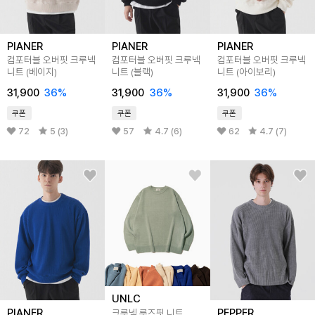
PIANER
PIANER
PIANER
컴포터블 오버핏 크루넥
컴포터블 오버핏 크루넥
컴포터블 오버핏 크루넥
니트 (베이지)
니트 (블랙)
니트 (아이보리)
31,900
36
%
31,900
36
%
31,900
36
%
쿠폰
쿠폰
쿠폰
72
5 (3)
57
4.7 (6)
62
4.7 (7)
UNLC
PIANER
PEPPER
크루넥 루즈핏 니트