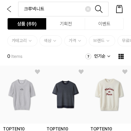
상품 (
69
)
기획전
이벤트
카테고리
색상
가격
브랜드
무료
0
인기순
Items
TOPTEN10
TOPTEN10
TOPTEN10