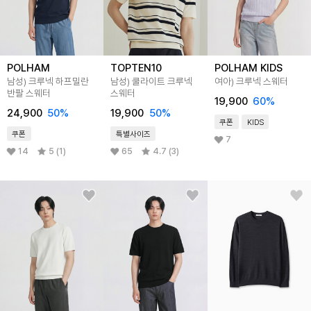
POLHAM
TOPTEN10
POLHAM KIDS
남성) 크루넥 하프밀란
남성) 쿨라이트 크루넥
여아) 크루넥 스웨터
반팔 스웨터
스웨터
19,900
60
%
24,900
50
%
19,900
50
%
쿠폰
KIDS
쿠폰
특별사이즈
7
14
5 (1)
65
4.7 (3)