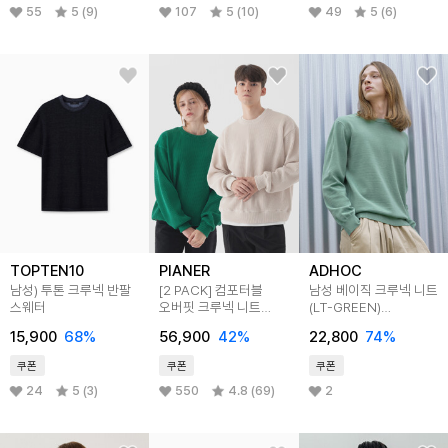
55
5 (9)
107
5 (10)
49
5 (6)
TOPTEN10
PIANER
ADHOC
남성) 투톤 크루넥 반팔
[2 PACK] 컴포터블
남성 베이직 크루넥 니트
스웨터
오버핏 크루넥 니트
(LT-GREEN)
(5color)
(HZ9LK80-67)
15,900
68
%
56,900
42
%
22,800
74
%
쿠폰
쿠폰
쿠폰
24
5 (3)
550
4.8 (69)
2