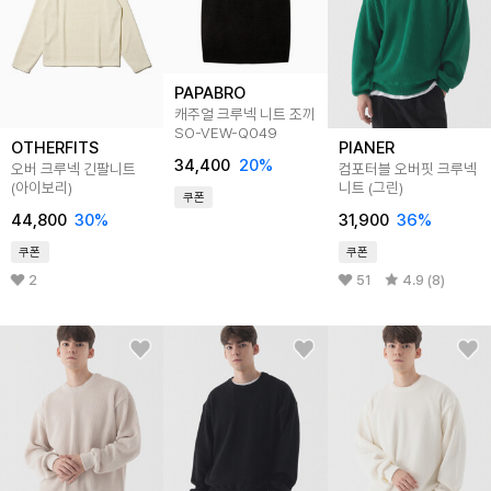
PAPABRO
캐주얼 크루넥 니트 조끼
SO-VEW-Q049
OTHERFITS
PIANER
34,400
20
%
오버 크루넥 긴팔니트
컴포터블 오버핏 크루넥
(아이보리)
니트 (그린)
쿠폰
44,800
30
%
31,900
36
%
쿠폰
쿠폰
2
51
4.9 (8)