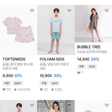
BUBBLE TREE
F208 오뜨파자마세트
14,900
34
%
TOPTENKIDS
POLHAM KIDS
공용) 유아 뱀부 반소매
공용) 냉감 5부 라운지
쿠폰
KIDS
라운지 세트
세트
1
9,900
61
%
19,900
33
%
쿠폰
BABY
쿠폰
KIDS
78
4.9 (44)
20
5 (6)