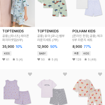
TOPTENKIDS
TOPTENKIDS
POLHAM KIDS
공용) [피너츠] 레이온
공용) 유아 [쿄니] 뱀부
[온라인 한정] 공용) 체크
파자마셋업(5부)
라운지세트 (7부)
5부 라운지 세트
35,900
10
%
12,900
50
%
8,900
77
%
KIDS
BABY
쿠폰
KIDS
61
5 (4)
50
5 (6)
128
5 (49)