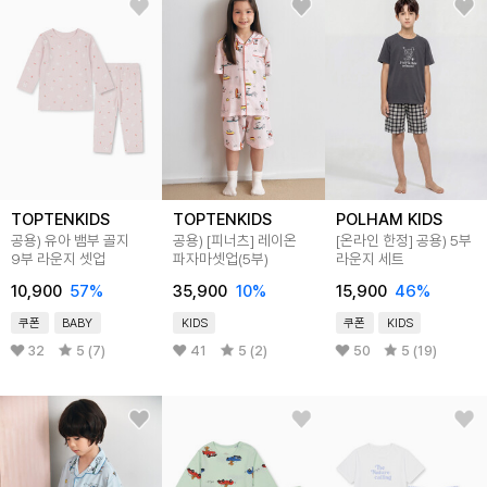
TOPTENKIDS
TOPTENKIDS
POLHAM KIDS
공용) 유아 뱀부 골지
공용) [피너츠] 레이온
[온라인 한정] 공용) 5부
9부 라운지 셋업
파자마셋업(5부)
라운지 세트
10,900
57
%
35,900
10
%
15,900
46
%
쿠폰
BABY
KIDS
쿠폰
KIDS
32
5 (7)
41
5 (2)
50
5 (19)