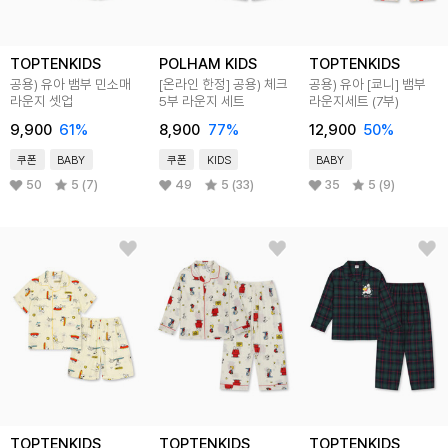
TOPTENKIDS
POLHAM KIDS
TOPTENKIDS
공용) 유아 뱀부 민소매
[온라인 한정] 공용) 체크
공용) 유아 [쿄니] 뱀부
라운지 셋업
5부 라운지 세트
라운지세트 (7부)
9,900
61
%
8,900
77
%
12,900
50
%
쿠폰
BABY
쿠폰
KIDS
BABY
50
5 (7)
49
5 (33)
35
5 (9)
TOPTENKIDS
TOPTENKIDS
TOPTENKIDS