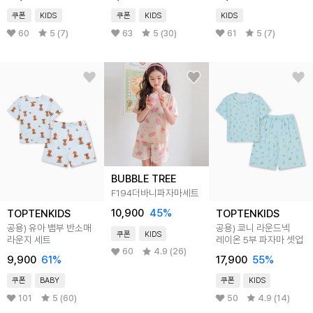
쿠폰
KIDS
쿠폰
KIDS
KIDS
60
5 (7)
63
5 (30)
61
5 (7)
BUBBLE TREE
F194더바니파자마세트
10,900
45
%
TOPTENKIDS
TOPTENKIDS
공용) 유아 뱀부 반소매
공용) 쿄니 라운드넥
쿠폰
KIDS
라운지 세트
레이온 5부 파자마 셋업
60
4.9 (26)
9,900
61
%
17,900
55
%
쿠폰
BABY
쿠폰
KIDS
101
5 (60)
50
4.9 (14)