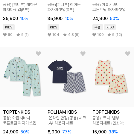
공용) [피너츠] 레이온
공용)[피너츠] 레이온
공용) 아홉시바니
파자마셋업(5부)
파자마셋업(9부)
코튼트윌 파자마셋업
35,900
10
%
35,900
10
%
24,900
50
%
KIDS
KIDS
쿠폰
KIDS
60
5 (1)
104
4.8 (5)
100
5 (12)
TOPTENKIDS
POLHAM KIDS
TOPTENKIDS
공용) 아홉시바니
[온라인 한정] 공용) 체크
공용) [쿄니] 뱀부
코튼트윌 파자마셋업
5부 라운지 세트
라운지세트 (민소매)
24,900
50
%
8,900
77
%
15,900
38
%