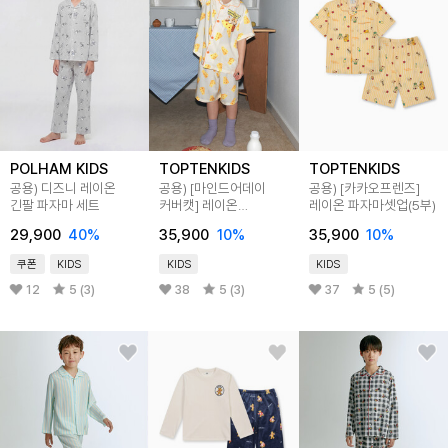
POLHAM KIDS
TOPTENKIDS
TOPTENKIDS
공용) 디즈니 레이온
공용) [마인드어데이
공용) [카카오프렌즈]
긴팔 파자마 세트
커버캣] 레이온
레이온 파자마셋업(5부)
파자마셋업(5부)
29,900
40
%
35,900
10
%
35,900
10
%
쿠폰
KIDS
KIDS
KIDS
12
5 (3)
38
5 (3)
37
5 (5)