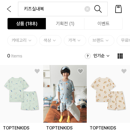
상품 (
188
)
기획전 (1)
이벤트
카테고리
색상
가격
브랜드
무료
0
인기순
Items
TOPTENKIDS
TOPTENKIDS
TOPTENKIDS