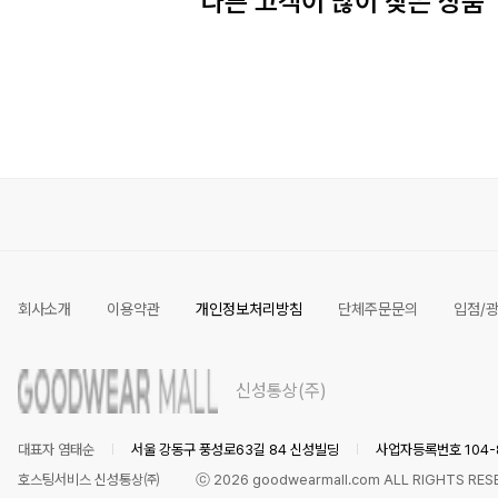
다른 고객이 많이 찾은 상품
회사소개
이용약관
개인정보처리방침
단체주문문의
입점/
신성통상(주)
대표자 염태순
서울 강동구 풍성로63길 84 신성빌딩
사업자등록번호 104-8
호스팅서비스 신성통상㈜
ⓒ
2026
goodwearmall.com ALL RIGHTS RES