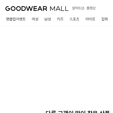
셀렉트샵
폴햄샵
팬클럽이벤트
여성
남성
키즈
스포츠
라이프
잡화