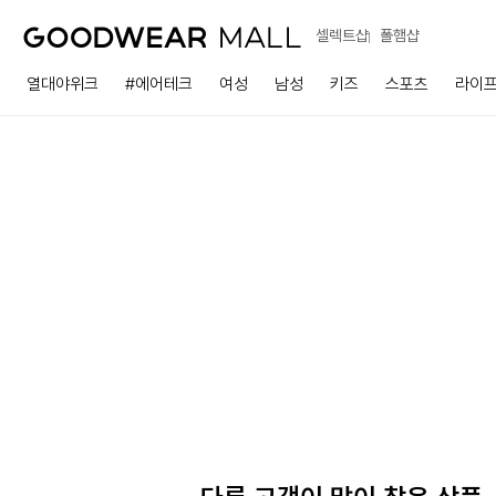
셀렉트샵
폴햄샵
열대야위크
#에어테크
여성
남성
키즈
스포츠
라이