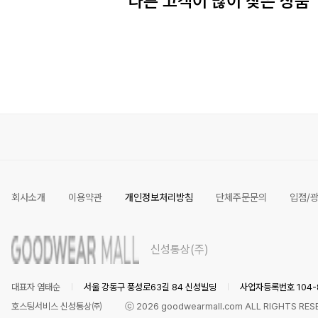
다른 고객이 많이 찾은 상품
회사소개
이용약관
개인정보처리방침
단체주문문의
입점/
신성통상(주)
대표자 염태순
서울 강동구 풍성로63길 84 신성빌딩
사업자등록번호 104-8
호스팅서비스 신성통상㈜
ⓒ
2026
goodwearmall.com ALL RIGHTS RES