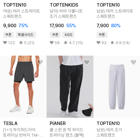
TOPTEN10
TOPTENKIDS
TOPTEN10
여성) 테리 스트레이트
남아) 버비 더블니트
남성) 테리 스트레이트
스웨트팬츠
조거 스웨트팬츠
스웨트팬츠
9,900
75
%
17,900
55
%
7,900
80
%
쿠폰
특별사이즈
쿠폰
KIDS
쿠폰
122
5 (21)
58
4.7 (15)
92
4.9 (14)
TESLA
PIANER
TOPTEN10
[1+1] 하이퍼드라이
쿨 스판 원 턱 와이드
남성) 테리 조거
트레이닝 반바지 TM-
트레이닝 팬츠 (블랙)
스웨트팬츠