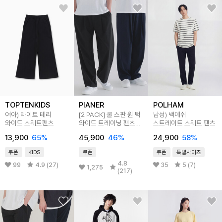
TOPTENKIDS
PIANER
POLHAM
여아) 라이트 테리
[2 PACK] 쿨 스판 원 턱
남성) 백메쉬
와이드 스웨트팬츠
와이드 트레이닝 팬츠
스트레이트 스웨트 팬츠
(2color)
13,900
65
%
45,900
46
%
24,900
58
%
쿠폰
KIDS
쿠폰
쿠폰
특별사이즈
4.8
99
4.9 (27)
35
5 (7)
1,275
(217)