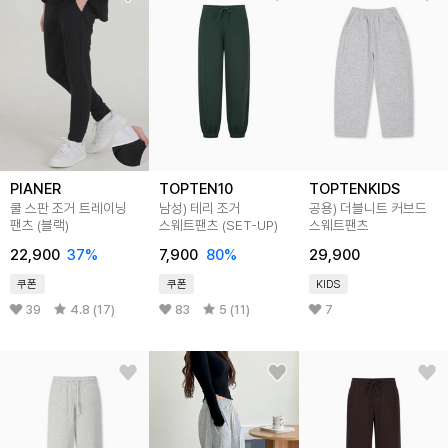
PIANER
TOPTEN10
TOPTENKIDS
쿨 스판 조거 트레이닝
남성) 테리 조거
공용) 더블니트 커브드
팬츠 (블랙)
스웨트팬츠 (SET-UP)
스웨트팬츠
22,900
37
%
7,900
80
%
29,900
쿠폰
쿠폰
KIDS
39
4.8 (17)
83
5 (11)
7