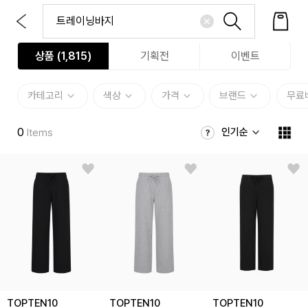
상품 (
1,815
)
기획전
이벤트
카테고리
색상
가격
브랜드
무료
0
인기순
Items
TOPTEN10
TOPTEN10
TOPTEN10