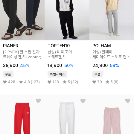
PIANER
TOPTEN10
POLHAM
[2 PACK] 쿨 스판 일자
남성) 테리 조거
여성) 쿨테리
트레이닝 팬츠 (2color)
스웨트팬츠
세미와이드 스웨트 팬츠
38,900
45
%
19,900
50
%
24,900
58
%
쿠폰
특별사이즈
쿠폰
428
4.8 (127)
128
5 (22)
70
5 (8)