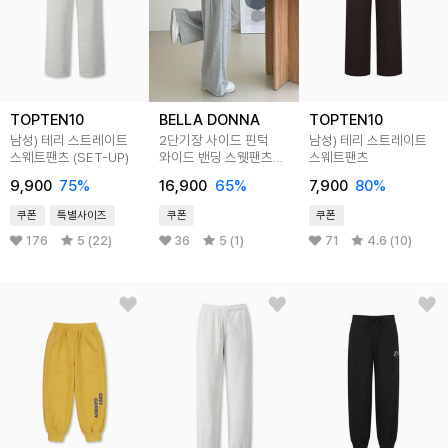
TOPTEN10
BELLA DONNA
TOPTEN10
남성) 테리 스트레이트
2단기장 사이드 핀턱
남성) 테리 스트레이트
스웨트팬츠 (SET-UP)
와이드 밴딩 스웻팬츠
스웨트팬츠
(6컬러)
9,900
75
%
16,900
65
%
7,900
80
%
쿠폰
특별사이즈
쿠폰
쿠폰
176
5 (22)
36
5 (1)
71
4.6 (10)