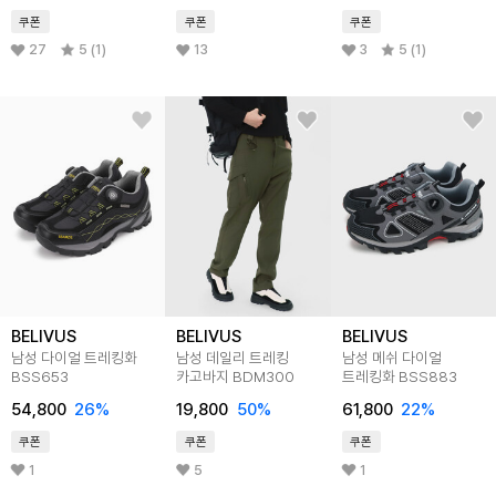
쿠폰
쿠폰
쿠폰
27
5 (1)
13
3
5 (1)
BELIVUS
BELIVUS
BELIVUS
남성 다이얼 트레킹화
남성 데일리 트레킹
남성 메쉬 다이얼
BSS653
카고바지 BDM300
트레킹화 BSS883
54,800
26
%
19,800
50
%
61,800
22
%
쿠폰
쿠폰
쿠폰
1
5
1