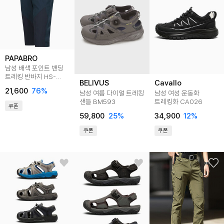
PAPABRO
남성 배색 포인트 밴딩
트레킹 반바지 HS-
BELIVUS
Cavallo
PT7M-ST707
21,600
76
%
남성 여름 다이얼 트레킹
남성 여성 운동화
샌들 BM593
트레킹화 CA026
쿠폰
59,800
25
%
34,900
12
%
쿠폰
쿠폰