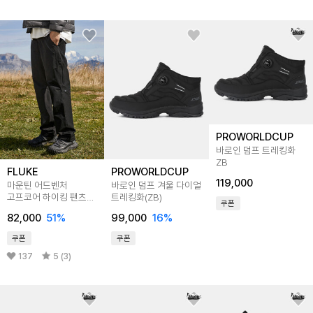
PROWORLDCUP
바로인 덤프 트레킹화
ZB
FLUKE
PROWORLDCUP
119,000
마운틴 어드벤처
바로인 덤프 겨울 다이얼
고프코어 하이킹 팬츠
트레킹화(ZB)
쿠폰
FPT351 4color
82,000
51
%
99,000
16
%
쿠폰
쿠폰
137
5 (3)