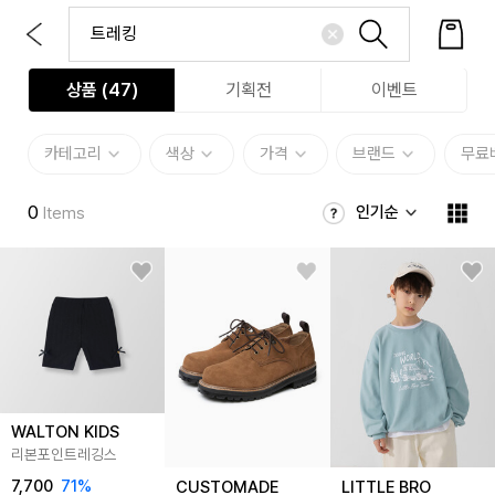
상품 (
47
)
기획전
이벤트
카테고리
색상
가격
브랜드
무료
0
인기순
Items
WALTON KIDS
리본포인트레깅스
7,700
71
%
CUSTOMADE
LITTLE BRO