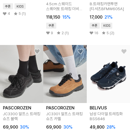
4.5cm 스웨이드
B.트래킹카맨투맨
쿠폰
KIDS
스퀘어토 트래킹 더비
[티셔츠BFMW605A]
마틴(CR0092SNF)
4
5 (1)
118,150
15
%
17,000
21
%
쿠폰
쿠폰
KIDS
9
2 (1)
16
5 (2)
PASCOROZEN
PASCOROZEN
BELIVUS
JC3300 알프스 트래킹
JC3301 알프스 트래킹
남성 다이얼 트레킹화
슈즈 블랙
슈즈 카멜
BSS646
69,900
30
%
69,900
30
%
49,800
28
%