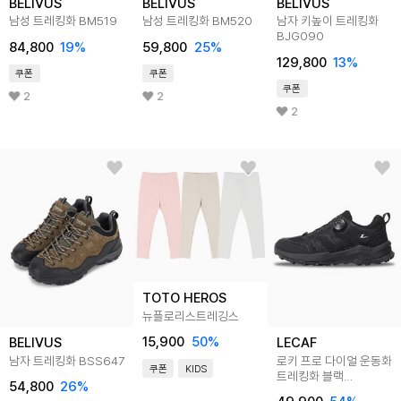
BELIVUS
BELIVUS
BELIVUS
남성 트레킹화 BM519
남성 트레킹화 BM520
남자 키높이 트레킹화
BJG090
84,800
19
%
59,800
25
%
129,800
13
%
쿠폰
쿠폰
쿠폰
2
2
2
TOTO HEROS
뉴플로리스트레깅스
15,900
50
%
BELIVUS
LECAF
남자 트레킹화 BSS647
로키 프로 다이얼 운동화
쿠폰
KIDS
트레킹화 블랙
54,800
26
%
LE4T140BLK