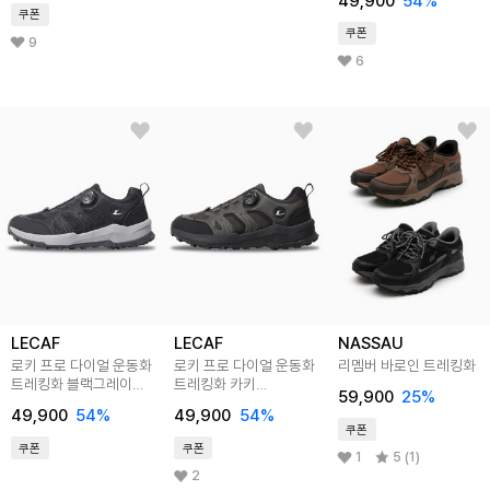
49,900
54
%
쿠폰
쿠폰
9
6
LECAF
LECAF
NASSAU
로키 프로 다이얼 운동화
로키 프로 다이얼 운동화
리멤버 바로인 트레킹화
트레킹화 블랙그레이
트레킹화 카키
59,900
25
%
LE4T140BGY
LE4T140KHA
49,900
54
%
49,900
54
%
쿠폰
쿠폰
쿠폰
1
5 (1)
2