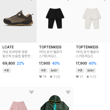
LCATE
TOPTENKIDS
TOPTENKIDS
여성 트레킹화 경량
여아) 유아 벨로아
여아) 유아 벨로아
등산화 논슬립 발편한
스커트레깅스
스커트레깅스
마운틴 슈즈 LWS344
69,800
22
%
17,900
40
%
17,900
40
%
쿠폰
쿠폰
BABY
쿠폰
BABY
18
5 (2)
21
5 (1)