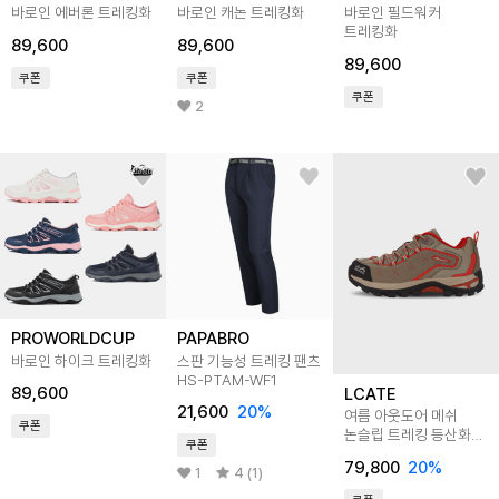
바로인 에버론 트레킹화
바로인 캐논 트레킹화
바로인 필드워커
트레킹화
89,600
89,600
89,600
쿠폰
쿠폰
쿠폰
2
PROWORLDCUP
PAPABRO
바로인 하이크 트레킹화
스판 기능성 트레킹 팬츠
HS-PTAM-WF1
89,600
LCATE
21,600
20
%
여름 아웃도어 메쉬
쿠폰
논슬립 트레킹 등산화
쿠폰
LSDP001
79,800
20
%
1
4 (1)