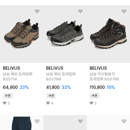
BELIVUS
BELIVUS
BELIVUS
남성 메쉬 트레킹화
남성 메쉬 트레킹화
남성 미끄럼방지
BSS714
BSS799
트레킹화 BSS795
64,800
23
%
41,800
32
%
110,800
15
%
쿠폰
쿠폰
쿠폰
2
4
2