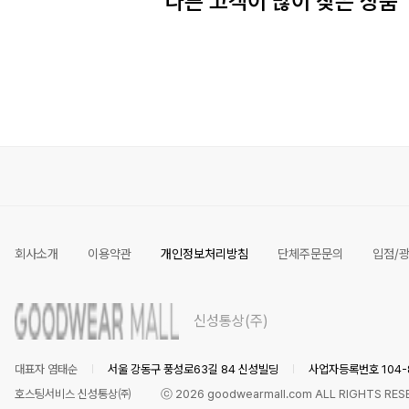
다른 고객이 많이 찾은 상품
회사소개
이용약관
개인정보처리방침
단체주문문의
입점/
신성통상(주)
대표자 염태순
서울 강동구 풍성로63길 84 신성빌딩
사업자등록번호 104-8
호스팅서비스 신성통상㈜
ⓒ
2026
goodwearmall.com ALL RIGHTS RES