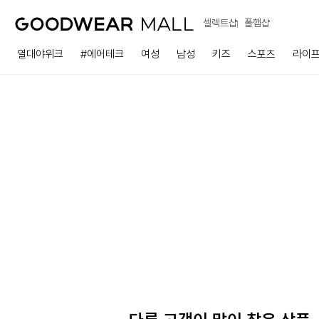
셀렉트샵
폴햄샵
열대야위크
#에어테크
여성
남성
키즈
스포츠
라이