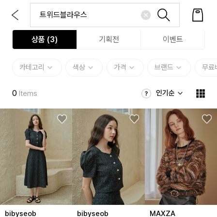
상품 (
3
)
기획전
이벤트
카테고리
색상
가격
브랜드
무료
0
인기순
Items
bibyseob
bibyseob
MAXZA