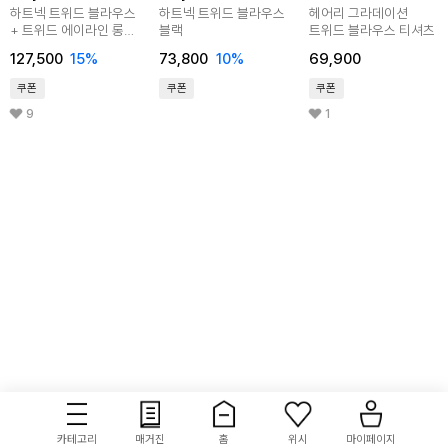
하트넥 트위드 블라우스
하트넥 트위드 블라우스
헤어리 그라데이션
+ 트위드 에이라인 롱
블랙
트위드 블라우스 티셔츠
스커트 블랙 SET
127,500
15
%
73,800
10
%
69,900
쿠폰
쿠폰
쿠폰
9
1
카테고리
매거진
홈
위시
마이페이지