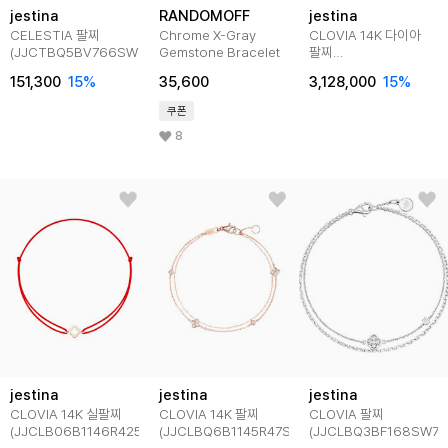
jestina
RANDOMOFF
jestina
CELESTIA 팔찌
Chrome X-Gray
CLOVIA 14K 다이아
(JJCTBQ5BV766SW7S0)
Gemstone Bracelet
팔찌
(JJCLBD3BS158R47S
151,300
15
%
35,600
3,128,000
15
%
쿠폰
8
jestina
jestina
jestina
CLOVIA 14K 실팔찌
CLOVIA 14K 팔찌
CLOVIA 팔찌
(JJCLB06B1146R4250)
(JJCLBQ6B1145R47S0)
(JJCLBQ3BF168SW7S