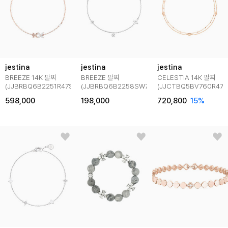
jestina
jestina
jestina
BREEZE 14K 팔찌
BREEZE 팔찌
CELESTIA 14K 팔찌
(JJBRBQ6B2251R47S0)
(JJBRBQ6B2258SW7S0)
(JJCTBQ5BV760R47S
598,000
198,000
720,800
15
%