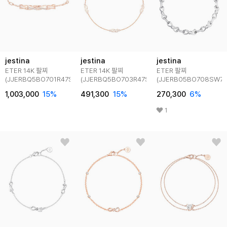
jestina
jestina
jestina
ETER 14K 팔찌
ETER 14K 팔찌
ETER 팔찌
(JJERBQ5BO701R47S0)
(JJERBQ5BO703R47S0)
(JJERB05BO708SW7S
1,003,000
15
%
491,300
15
%
270,300
6
%
1