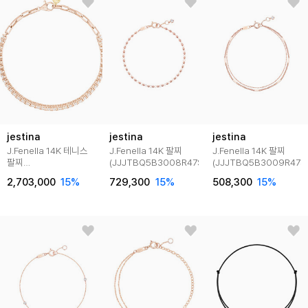
jestina
jestina
jestina
J.Fenella 14K 테니스
J.Fenella 14K 팔찌
J.Fenella 14K 팔찌
팔찌
(JJJTBQ5B3008R47S0)
(JJJTBQ5B3009R47S
(JJJTBQ3BS010R47S0)
2,703,000
15
%
729,300
15
%
508,300
15
%