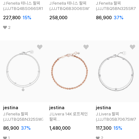
J.Fenella 테니스 팔찌
J.Fenella 테니스 팔찌
J.Fenella 팔찌
(JJJTBQ4BS066SR170)
(JJJTBQ6B3006SW190)
(JJJTBQ5BN325SR7S
227,800
15
%
258,000
86,900
37
%
2
jestina
jestina
jestina
J.Fenella 팔찌
J.Livera 14K 로프체인
J.Livera 팔찌
(JJJTBQ5BN325SW7S0)
팔찌
(JJJTB05B7067SW7S
(JJJTBQ6B3005R47S0)
86,900
37
%
1,480,000
117,300
15
%
1
2