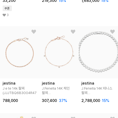
33,200
219,300
15
%
1,683,000
15
%
쿠폰
3
jestina
jestina
jestina
J e te 14k 팔찌
J.Fenella 14K 체인
J.Fenella 14K 테니스
(JJJTBQ6B3004R47S0)
팔찌
팔찌
(JJJTBQ5B5025R47S0)
(JJJTBQ3BS009W47S
788,000
307,400
37
%
2,788,000
15
%