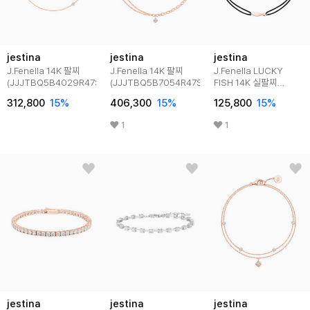
jestina
jestina
jestina
J.Fenella 14K 팔찌
J.Fenella 14K 팔찌
J.Fenella LUCKY
(JJJTBQ5B4029R47S0)
(JJJTBQ5B7054R47S0)
FISH 14K 실팔찌
(JJJTB06B1007R4250
312,800
15
%
406,300
15
%
125,800
15
%
1
1
jestina
jestina
jestina