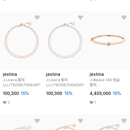
jestina
jestina
jestina
J.Livera 팔찌
J.Livera 팔찌
J.Weave 14K 뱅글
(JJJTB05B7068SR7S0)
(JJJTB05B7068SW7S0)
팔찌
(JJJTBQ4BF004R45H
100,300
15
%
100,300
15
%
4,403,000
15
%
2
1