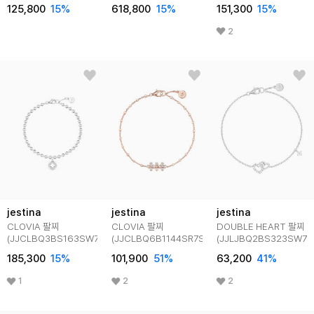
125,800
15
%
618,800
15
%
151,300
15
%
2
jestina
jestina
jestina
CLOVIA 팔찌
CLOVIA 팔찌
DOUBLE HEART 팔찌
(JJCLBQ3BS163SW7S0)
(JJCLBQ6B1144SR7S0)
(JJLJBQ2BS323SW7S
185,300
15
%
101,900
51
%
63,200
41
%
1
2
2