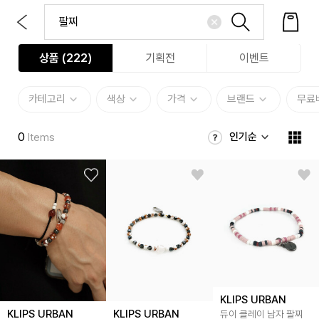
상품 (
222
)
기획전
이벤트
카테고리
색상
가격
브랜드
무료
0
인기순
Items
KLIPS URBAN
KLIPS URBAN
KLIPS URBAN
듀이 클레이 남자 팔찌