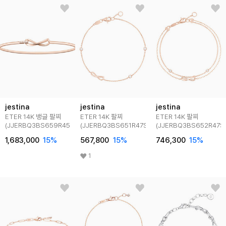
jestina
jestina
jestina
ETER 14K 뱅글 팔찌
ETER 14K 팔찌
ETER 14K 팔찌
(JJERBQ3BS659R45H0)
(JJERBQ3BS651R47S0)
(JJERBQ3BS652R47S
1,683,000
15
%
567,800
15
%
746,300
15
%
1