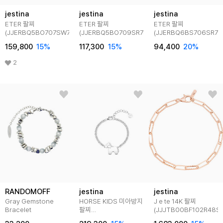
jestina
jestina
jestina
ETER 팔찌
ETER 팔찌
ETER 팔찌
(JJERBQ5BO707SW7S0)
(JJERBQ5BO709SR7S0)
(JJERBQ6BS706SR7S
159,800
15
%
117,300
15
%
94,400
20
%
2
RANDOMOFF
jestina
jestina
Gray Gemstone
HORSE KIDS 미아방지
J e te 14K 팔찌
Bracelet
팔찌
(JJJTB00BF102R48S0
(JJK1BQ6B1850SW130)