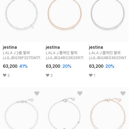
jestina
jestina
jestina
LALA J 2줄 팔찌
LALA J 볼체인 팔찌
LALA J 볼체인 팔찌
(JJLJBQ1BF327SW7S0)
(JJLJBQ4BS362SR7S0)
(JJLJBQ4BS362SW7S
63,200
41
%
63,200
20
%
63,200
20
%
2
2
1