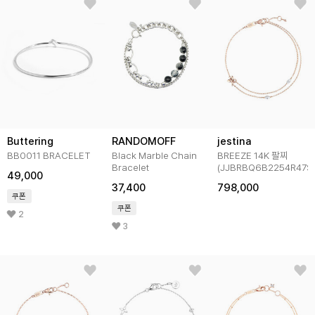
Buttering
RANDOMOFF
jestina
BB0011 BRACELET
Black Marble Chain
BREEZE 14K 팔찌
Bracelet
(JJBRBQ6B2254R47S
49,000
37,400
798,000
쿠폰
쿠폰
2
3