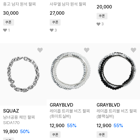
휴고 남자 원석 팔찌
사무엘 남자 원석 팔찌
20,000
30,000
27,000
쿠폰
쿠폰
쿠폰
3
1
3
GRAYBLVD
GRAYBLVD
SQUAZ
레이콥 트리블 비즈 팔찌
레이콥 트리블 비즈 팔찌
(화이트실버)
(블랙실버)
남녀공용 체인 팔찌
SIDA170
12,900
55
%
12,900
55
%
19,800
50
%
쿠폰
쿠폰